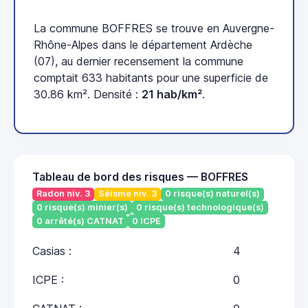
La commune BOFFRES se trouve en Auvergne-
Rhône-Alpes dans le département Ardèche
(07), au dernier recensement la commune
comptait 633 habitants pour une superficie de
30.86 km². Densité :
21 hab/km²
.
Tableau de bord des risques — BOFFRES
Radon niv. 3
Séisme niv. 3
0 risque(s) naturel(s)
0 risque(s) minier(s)
0 risque(s) technologique(s)
0 arrêté(s) CATNAT
0 ICPE
Casias :
4
ICPE :
0