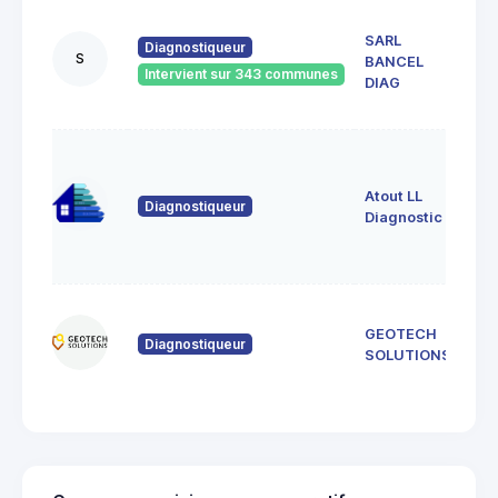
35,
SARL
DE
Diagnostiqueur
S
BANCEL
SYA
Intervient sur 343 communes
075
DIAG
DES
3 al
de 
Atout LL
074
Diagnostiqueur
Sai
Diagnostic
de
Cru
366
GEOTECH
de 
Diagnostiqueur
071
SOLUTIONS
Lus