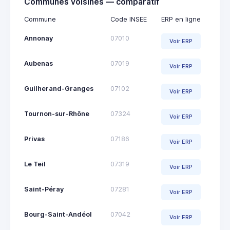
Communes voisines — comparatif
Commune
Code INSEE
ERP en ligne
Annonay
07010
Voir ERP
Aubenas
07019
Voir ERP
Guilherand-Granges
07102
Voir ERP
Tournon-sur-Rhône
07324
Voir ERP
Privas
07186
Voir ERP
Le Teil
07319
Voir ERP
Saint-Péray
07281
Voir ERP
Bourg-Saint-Andéol
07042
Voir ERP