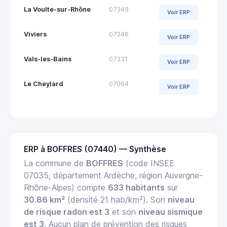
La Voulte-sur-Rhône
07349
Voir ERP
Viviers
07346
Voir ERP
Vals-les-Bains
07331
Voir ERP
Le Cheylard
07064
Voir ERP
ERP à BOFFRES (07440) — Synthèse
La commune de
BOFFRES
(code INSEE
07035, département Ardèche, région Auvergne-
Rhône-Alpes) compte
633 habitants
sur
30.86 km²
(densité 21 hab/km²). Son
niveau
de risque radon est 3
et son
niveau sismique
est 3
. Aucun plan de prévention des risques