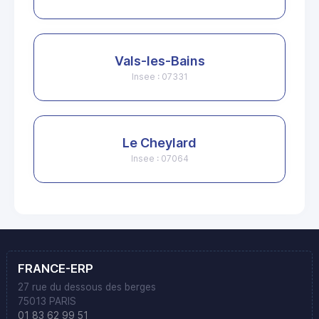
Vals-les-Bains
Insee : 07331
Le Cheylard
Insee : 07064
FRANCE-ERP
27 rue du dessous des berges
75013 PARIS
01 83 62 99 51