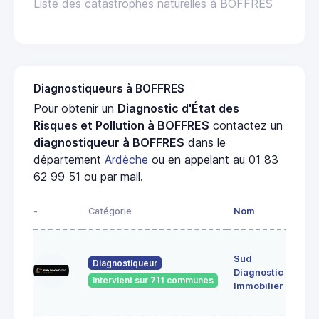
Liste des catastrophes naturelles à BOFFRES
Diagnostiqueurs à BOFFRES
Pour obtenir un
Diagnostic d'État des
Risques et Pollution à BOFFRES
contactez un
diagnostiqueur à BOFFRES
dans le
département
Ardèche
ou en appelant au 01 83
62 99 51 ou par mail.
-
Catégorie
Nom
Adr
17
Sud
fau
Diagnostiqueur
Diagnostic
cire
Intervient sur 711 communes
072
Immobilier
Vivi