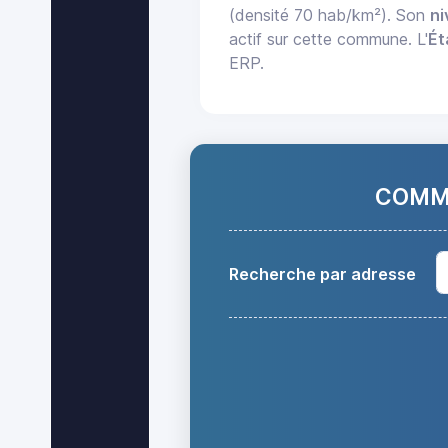
(densité 70 hab/km²). Son
ni
actif sur cette commune. L'
Ét
ERP.
COMMA
Recherche par adresse