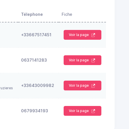
Télephone
Fiche
+33667517451
Voir la page
0637141283
Voir la page
+33643009982
Voir la page
ruzieres
0679934193
Voir la page