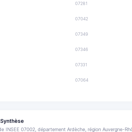
07281
07042
07349
07346
07331
07064
 Synthèse
e INSEE 07002, département Ardèche, région Auvergne-Rh