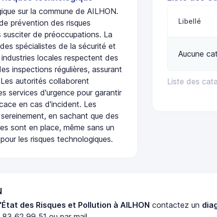
logique sur la commune de AILHON.
Libellé
de prévention des risques
 susciter de préoccupations. La
 des spécialistes de la sécurité et
Aucune cat
 industries locales respectent des
es inspections régulières, assurant
 Les autorités collaborent
Liste des cat
s services d'urgence pour garantir
icace en cas d'incident. Les
 sereinement, en sachant que des
ées sont en place, même sans un
pour les risques technologiques.
N
'État des Risques et Pollution à AILHON
contactez un
dia
 83 62 99 51 ou par mail.