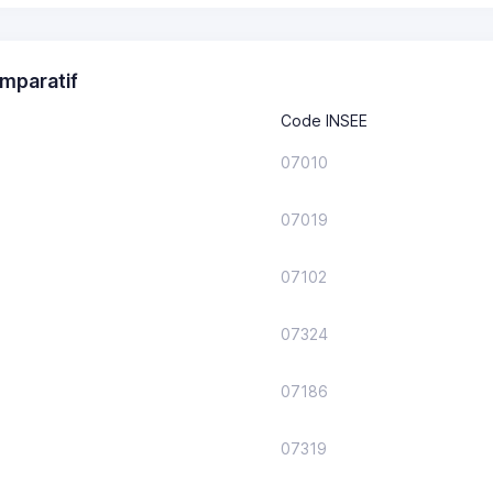
mparatif
Code INSEE
07010
07019
07102
07324
07186
07319