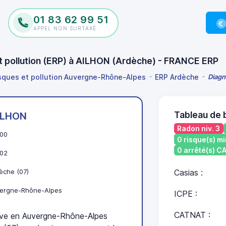
01 83 62 99 51
APPEL NON SURTAXÉ
et pollution (ERP) à AILHON (Ardèche) - FRANCE ERP
isques et pollution Auvergne-Rhône-Alpes
ERP Ardèche
Diagn
Tableau de 
ILHON
Radon niv. 3
00
0 risque(s) mi
0 arrêté(s) 
02
èche (07)
Casias :
ergne-Rhône-Alpes
ICPE :
CATNAT :
ve en Auvergne-Rhône-Alpes