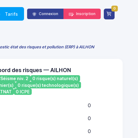
0
Tarifs
Connexion
Inscription
ostic état des risques et pollution (ERP) à AILHON
bord des risques — AILHON
Séisme niv. 2
0 risque(s) naturel(s)
nier(s)
0 risque(s) technologique(s)
CATNAT
0 ICPE
0
0
0