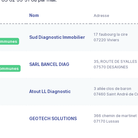
Nom
Adresse
17 faubourg la cire
Sud Diagnostic Immobilier
07220 Viviers
 communes
35, ROUTE DE SYALLES
SARL BANCEL DIAG
07570 DESAIGNES
 communes
3 allée clos de baron
Atout LL Diagnostic
07460 Saint André de C
366 chemin de martinet
GEOTECH SOLUTIONS
07170 Lussas