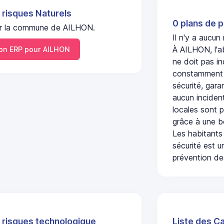
 risques Naturels
0 plans de p
 sur la commune de AILHON.
Il n'y a aucu
À AILHON, l'a
n ERP pour AILHON
ne doit pas i
constamment s
sécurité, gara
aucun incident
locales sont p
grâce à une b
Les habitants
sécurité est u
prévention des
 risques technologique
Liste des C