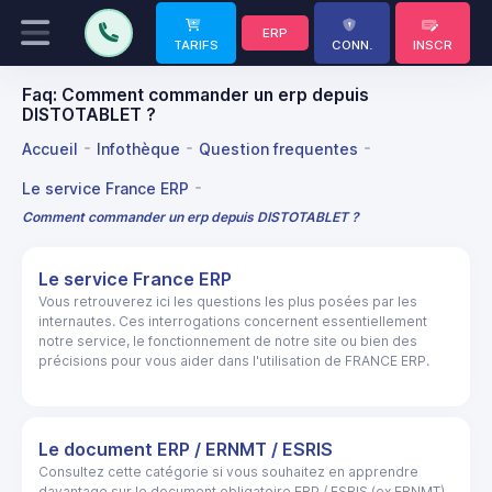
ERP
TARIFS
CONN.
INSCR
Faq: Comment commander un erp depuis
DISTOTABLET ?
Accueil
Infothèque
Question frequentes
Le service France ERP
Comment commander un erp depuis DISTOTABLET ?
Le service France ERP
Vous retrouverez ici les questions les plus posées par les
internautes. Ces interrogations concernent essentiellement
notre service, le fonctionnement de notre site ou bien des
précisions pour vous aider dans l'utilisation de FRANCE ERP.
Le document ERP / ERNMT / ESRIS
Consultez cette catégorie si vous souhaitez en apprendre
davantage sur le document obligatoire ERP / ESRIS (ex ERNMT).