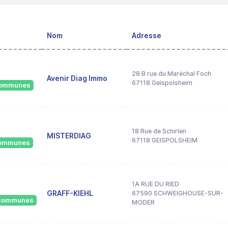
Nom
Adresse
28 B rue du Maréchal Foch
Avenir Diag Immo
67118 Geispolsheim
 communes
18 Rue de Schirlen
MISTERDIAG
67118 GEISPOLSHEIM
 communes
1A RUE DU RIED
GRAFF-KIEHL
67590 SCHWEIGHOUSE-SUR-
6 communes
MODER