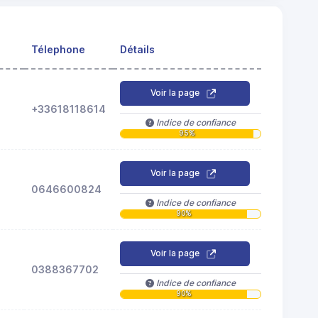
Télephone
Détails
Voir la page
+33618118614
Indice de confiance
95%
Voir la page
0646600824
Indice de confiance
90%
Voir la page
0388367702
Indice de confiance
90%