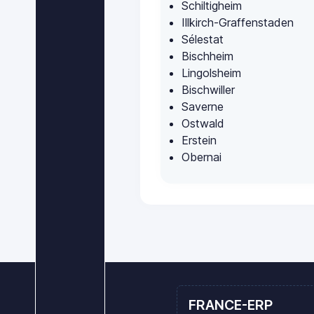
Schiltigheim
Illkirch-Graffenstaden
Sélestat
Bischheim
Lingolsheim
Bischwiller
Saverne
Ostwald
Erstein
Obernai
FRANCE-ERP