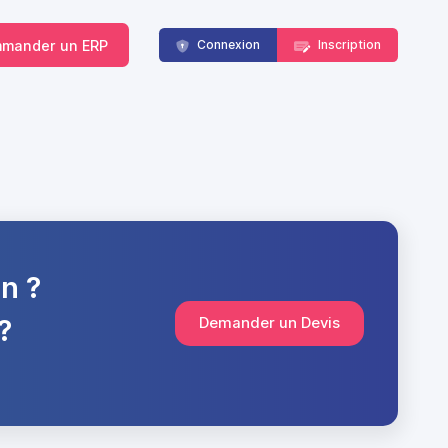
mander un ERP
Connexion
Inscription
n ?
?
Demander un Devis