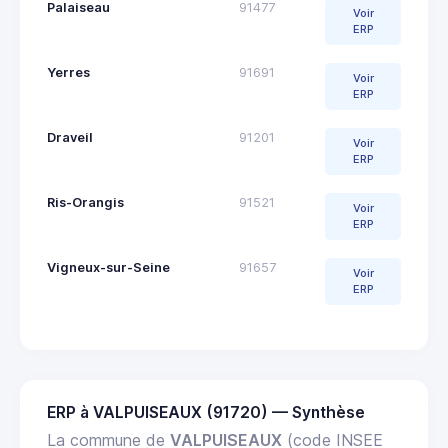
Palaiseau
91477
Voir
ERP
Yerres
91691
Voir
ERP
Draveil
91201
Voir
ERP
Ris-Orangis
91521
Voir
ERP
Vigneux-sur-Seine
91657
Voir
ERP
ERP à VALPUISEAUX (91720) — Synthèse
La commune de
VALPUISEAUX
(code INSEE