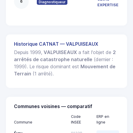
6
Diagnostiqueur
916
EXPERTISE
Ange
Historique CATNAT — VALPUISEAUX
Depuis 1999,
VALPUISEAUX
a fait l'objet de
2
arrêtés de catastrophe naturelle
(dernier :
1999). Le risque dominant est
Mouvement de
Terrain
(1 arrêté).
Communes voisines — comparatif
Code
ERP en
Commune
INSEE
ligne