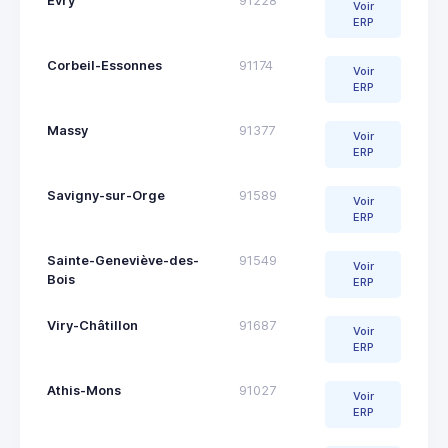
Évry
91228
Voir
ERP
Corbeil-Essonnes
91174
Voir
ERP
Massy
91377
Voir
ERP
Savigny-sur-Orge
91589
Voir
ERP
Sainte-Geneviève-des-
91549
Voir
Bois
ERP
Viry-Châtillon
91687
Voir
ERP
Athis-Mons
91027
Voir
ERP