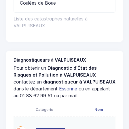
Coulées de Boue
Liste des catastrophes naturelles à
VALPUISEAUX
Diagnostiqueurs à VALPUISEAUX
Pour obtenir un
Diagnostic d'État des
Risques et Pollution à VALPUISEAUX
contactez un
diagnostiqueur à VALPUISEAUX
dans le département
Essonne
ou en appelant
au 01 83 62 99 51 ou par mail.
-
Catégorie
Nom
Adr
13