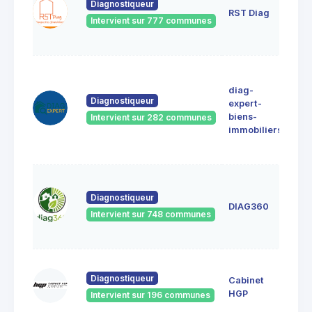
pas
Diagnostiqueur
RST Diag
dia
Intervient sur 777 communes
911
VIL
42
AVE
diag-
MA
Diagnostiqueur
expert-
SE
biens-
Intervient sur 282 communes
912
immobiliers
Athi
Mon
8 qu
l'in
Diagnostiqueur
DIAG360
912
Intervient sur 748 communes
ATH
MO
1 ru
Diagnostiqueur
Cabinet
Mich
918
HGP
Intervient sur 196 communes
Bru