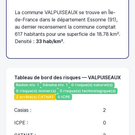
La commune VALPUISEAUX se trouve en Île-
de-France dans le département Essonne (91),
au dernier recensement la commune comptait
617 habitants pour une superficie de 18.78 km².
Densité :
33 hab/km²
.
Tableau de bord des risques — VALPUISEAUX
Radon niv. 1
Séisme niv. 1
0 risque(s) naturel(s)
0 risque(s) minier(s)
0 risque(s) technologique(s)
2 arrêté(s) CATNAT
0 ICPE
Casias :
2
ICPE :
0