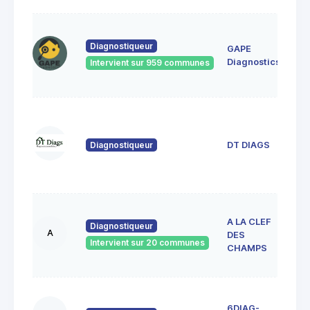
32
rés
Diagnostiqueur
GAPE
Vau
Diagnostics
Intervient sur 959 communes
919
Ulis
22 
Jule
Ver
Diagnostiqueur
DT DIAGS
912
VIG
SUR
36 
A LA CLEF
Juli
Diagnostiqueur
A
DES
Ad
Intervient sur 20 communes
9119
CHAMPS
sur 
13 r
6DIAG-
Vie