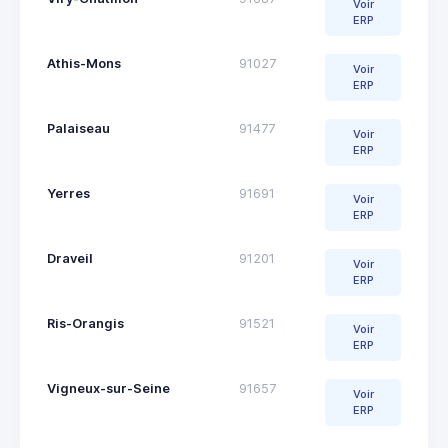
Voir
ERP
Athis-Mons
91027
Voir
ERP
Palaiseau
91477
Voir
ERP
Yerres
91691
Voir
ERP
Draveil
91201
Voir
ERP
Ris-Orangis
91521
Voir
ERP
Vigneux-sur-Seine
91657
Voir
ERP