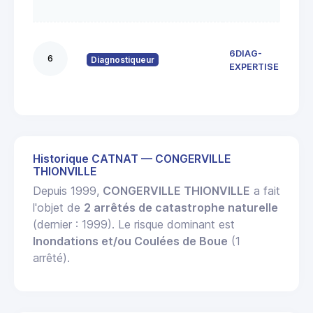
sur 
13 r
6DIAG-
Vie
6
Diagnostiqueur
916
EXPERTISE
Ange
Historique CATNAT — CONGERVILLE
THIONVILLE
Depuis 1999,
CONGERVILLE THIONVILLE
a fait
l'objet de
2 arrêtés de catastrophe naturelle
(dernier : 1999). Le risque dominant est
Inondations et/ou Coulées de Boue
(1
arrêté).