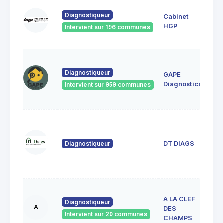
1 ru
Diagnostiqueur
Cabinet
Mich
918
HGP
Intervient sur 196 communes
Bru
32
rés
Diagnostiqueur
GAPE
Vau
Diagnostics
Intervient sur 959 communes
919
Ulis
22 
Jule
Ver
Diagnostiqueur
DT DIAGS
912
VIG
SUR
36 
A LA CLEF
Juli
Diagnostiqueur
A
DES
Ad
Intervient sur 20 communes
9119
CHAMPS