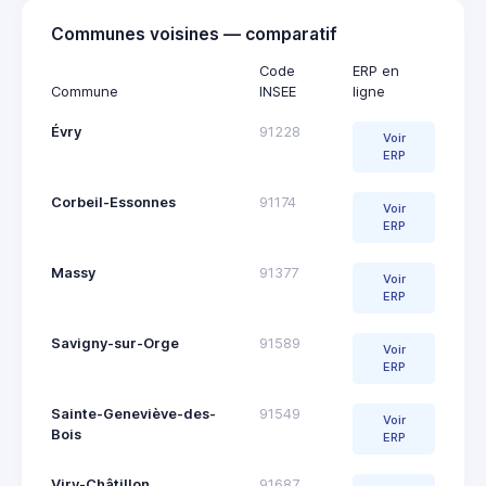
Communes voisines — comparatif
Code
ERP en
Commune
INSEE
ligne
Évry
91228
Voir
ERP
Corbeil-Essonnes
91174
Voir
ERP
Massy
91377
Voir
ERP
Savigny-sur-Orge
91589
Voir
ERP
Sainte-Geneviève-des-
91549
Voir
Bois
ERP
Viry-Châtillon
91687