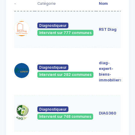
-
Catégorie
Nom
Adr
13
pas
Diagnostiqueur
RST Diag
dia
Intervient sur 777 communes
911
VIL
42
AVE
diag-
MA
Diagnostiqueur
expert-
SE
biens-
Intervient sur 282 communes
912
immobiliers
Athi
Mon
8 qu
l'in
Diagnostiqueur
DIAG360
912
Intervient sur 748 communes
ATH
MO