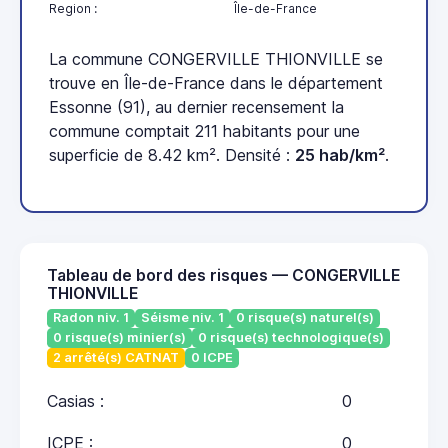
Region :
Île-de-France
La commune CONGERVILLE THIONVILLE se
trouve en Île-de-France dans le département
Essonne (91), au dernier recensement la
commune comptait 211 habitants pour une
superficie de 8.42 km². Densité :
25 hab/km²
.
Tableau de bord des risques — CONGERVILLE
THIONVILLE
Radon niv. 1
Séisme niv. 1
0 risque(s) naturel(s)
0 risque(s) minier(s)
0 risque(s) technologique(s)
2 arrêté(s) CATNAT
0 ICPE
Casias :
0
ICPE :
0