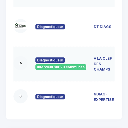
22 
Jule
Ver
Diagnostiqueur
DT DIAGS
912
VIG
SUR
36 
A LA CLEF
Juli
Diagnostiqueur
A
DES
Ad
Intervient sur 20 communes
9119
CHAMPS
sur 
13 r
6DIAG-
Vie
6
Diagnostiqueur
916
EXPERTISE
Ange