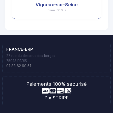
Vigneux-sur-Seine
Insee : 91657
FRANCE-ERP
27 rue du dessous des berges
75013 PARIS
01 83 62 99 51
Paiements 100% sécurisé
Par STRIPE