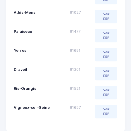
Athis-Mons
91027
Voir
ERP
Palaiseau
91477
Voir
ERP
Yerres
91691
Voir
ERP
Draveil
91201
Voir
ERP
Ris-Orangis
91521
Voir
ERP
Vigneux-sur-Seine
91657
Voir
ERP