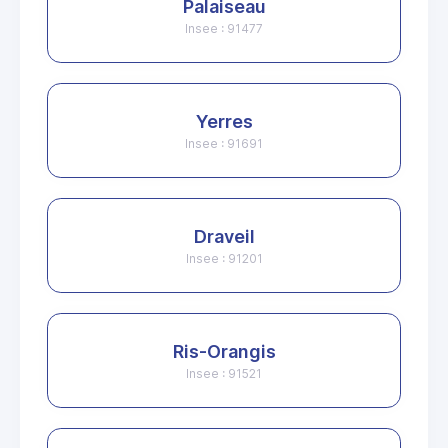
Palaiseau
Insee : 91477
Yerres
Insee : 91691
Draveil
Insee : 91201
Ris-Orangis
Insee : 91521