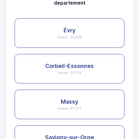
departement
Évry
Insee : 91228
Corbeil-Essonnes
Insee : 91174
Massy
Insee : 91377
Savigny-sur-Orge