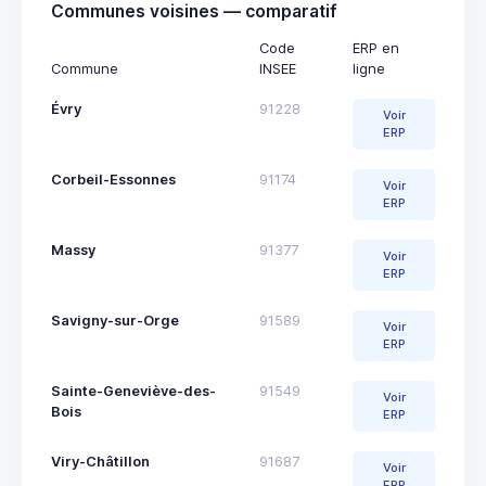
Communes voisines — comparatif
Code
ERP en
Commune
INSEE
ligne
Évry
91228
Voir
ERP
Corbeil-Essonnes
91174
Voir
ERP
Massy
91377
Voir
ERP
Savigny-sur-Orge
91589
Voir
ERP
Sainte-Geneviève-des-
91549
Voir
Bois
ERP
Viry-Châtillon
91687
Voir
ERP