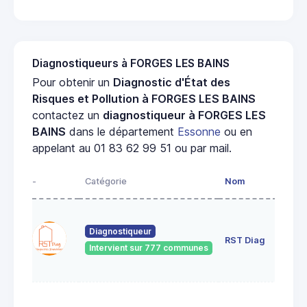
Diagnostiqueurs à FORGES LES BAINS
Pour obtenir un
Diagnostic d'État des
Risques et Pollution à FORGES LES BAINS
contactez un
diagnostiqueur à FORGES LES
BAINS
dans le département
Essonne
ou en
appelant au 01 83 62 99 51 ou par mail.
-
Catégorie
Nom
Adr
13
pas
Diagnostiqueur
RST Diag
dia
Intervient sur 777 communes
911
VIL
42