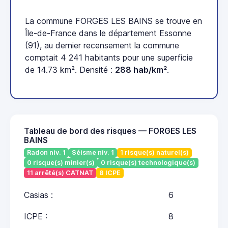
La commune FORGES LES BAINS se trouve en
Île-de-France dans le département Essonne
(91), au dernier recensement la commune
comptait 4 241 habitants pour une superficie
de 14.73 km². Densité :
288 hab/km²
.
Tableau de bord des risques — FORGES LES
BAINS
Radon niv. 1
Séisme niv. 1
1 risque(s) naturel(s)
0 risque(s) minier(s)
0 risque(s) technologique(s)
11 arrêté(s) CATNAT
8 ICPE
Casias :
6
ICPE :
8