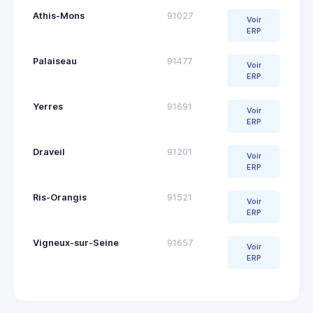
Athis-Mons
91027
Voir
ERP
Palaiseau
91477
Voir
ERP
Yerres
91691
Voir
ERP
Draveil
91201
Voir
ERP
Ris-Orangis
91521
Voir
ERP
Vigneux-sur-Seine
91657
Voir
ERP