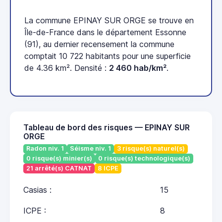
La commune EPINAY SUR ORGE se trouve en
Île-de-France dans le département Essonne
(91), au dernier recensement la commune
comptait 10 722 habitants pour une superficie
de 4.36 km². Densité :
2 460 hab/km²
.
Tableau de bord des risques — EPINAY SUR
ORGE
Radon niv. 1
Séisme niv. 1
3 risque(s) naturel(s)
0 risque(s) minier(s)
0 risque(s) technologique(s)
21 arrêté(s) CATNAT
8 ICPE
Casias :
15
ICPE :
8