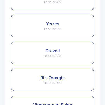
Insee : 91477
Yerres
Insee : 91691
Draveil
Insee : 91201
Ris-Orangis
Insee : 91521
Vigneux-sur-Seine