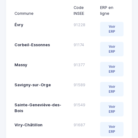
Code
ERP en
Commune
INSEE
ligne
Évry
91228
Voir
ERP
Corbeil-Essonnes
91174
Voir
ERP
Massy
91377
Voir
ERP
Savigny-sur-Orge
91589
Voir
ERP
Sainte-Geneviève-des-
91549
Voir
Bois
ERP
Viry-Châtillon
91687
Voir
ERP