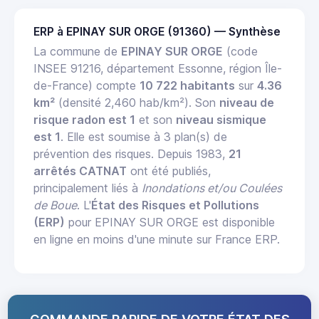
ERP à EPINAY SUR ORGE (91360) — Synthèse
La commune de
EPINAY SUR ORGE
(code
INSEE 91216, département Essonne, région Île-
de-France) compte
10 722 habitants
sur
4.36
km²
(densité 2,460 hab/km²). Son
niveau de
risque radon est 1
et son
niveau sismique
est 1
. Elle est soumise à 3 plan(s) de
prévention des risques. Depuis 1983,
21
arrêtés CATNAT
ont été publiés,
principalement liés à
Inondations et/ou Coulées
de Boue
. L'
État des Risques et Pollutions
(ERP)
pour EPINAY SUR ORGE est disponible
en ligne en moins d'une minute sur France ERP.
COMMANDE RAPIDE DE VOTRE ÉTAT DES