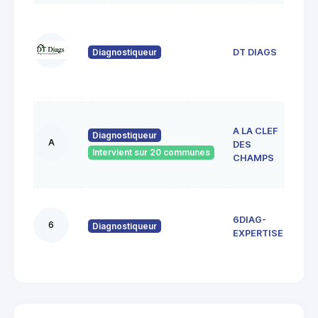
22 
Jule
Ver
Diagnostiqueur
DT DIAGS
912
VIG
SUR
36 
A LA CLEF
Juli
Diagnostiqueur
A
DES
Ad
Intervient sur 20 communes
9119
CHAMPS
sur 
13 r
6DIAG-
Vie
6
Diagnostiqueur
916
EXPERTISE
Ange