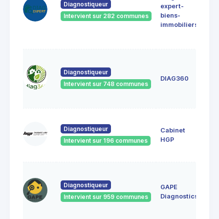
MA
Diagnostiqueur
expert-
SE
biens-
Intervient sur 282 communes
912
immobiliers
Athi
Mon
8 qu
l'in
Diagnostiqueur
DIAG360
912
Intervient sur 748 communes
ATH
MO
1 ru
Diagnostiqueur
Cabinet
Mich
918
HGP
Intervient sur 196 communes
Bru
32
rés
Diagnostiqueur
GAPE
Vau
Diagnostics
Intervient sur 959 communes
919
Ulis