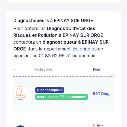
Diagnostiqueurs à EPINAY SUR ORGE
Pour obtenir un
Diagnostic d'État des
Risques et Pollution à EPINAY SUR ORGE
contactez un
diagnostiqueur à EPINAY SUR
ORGE
dans le département
Essonne
ou en
appelant au 01 83 62 99 51 ou par mail.
-
Catégorie
Nom
Adr
13
pas
Diagnostiqueur
RST Diag
dia
Intervient sur 777 communes
911
VIL
42
AVE
diag-