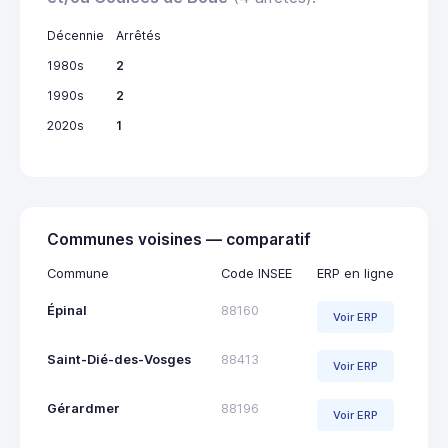
Décennie
Arrêtés
1980s
2
1990s
2
2020s
1
Communes voisines — comparatif
Commune
Code INSEE
ERP en ligne
Épinal
88160
Voir ERP
Saint-Dié-des-Vosges
88413
Voir ERP
Gérardmer
88196
Voir ERP