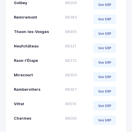
Golbey
88209
Voir ERP
Remiremont
88383
Voir ERP
Thaon-les-Vosges
88465
Voir ERP
Neufchâteau
88321
Voir ERP
Raon-l'Étape
88372
Voir ERP
Mirecourt
88304
Voir ERP
Rambervillers
88367
Voir ERP
Vittel
88516
Voir ERP
Charmes
88090
Voir ERP