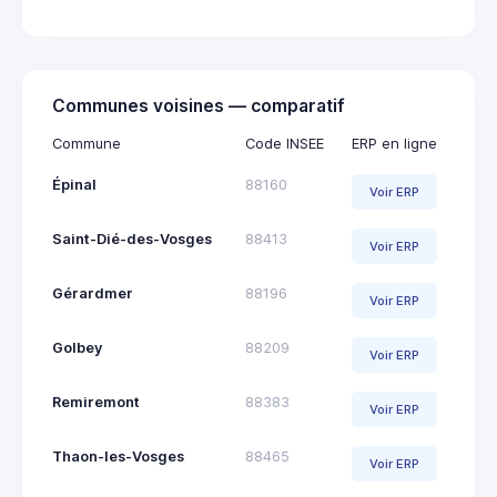
Communes voisines — comparatif
Commune
Code INSEE
ERP en ligne
Épinal
88160
Voir ERP
Saint-Dié-des-Vosges
88413
Voir ERP
Gérardmer
88196
Voir ERP
Golbey
88209
Voir ERP
Remiremont
88383
Voir ERP
Thaon-les-Vosges
88465
Voir ERP