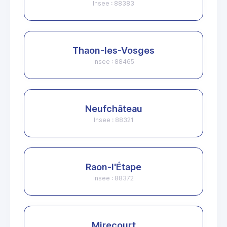
Insee : 88383
Thaon-les-Vosges
Insee : 88465
Neufchâteau
Insee : 88321
Raon-l'Étape
Insee : 88372
Mirecourt