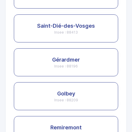
Saint-Dié-des-Vosges
Insee : 88413
Gérardmer
Insee : 88196
Golbey
Insee : 88209
Remiremont