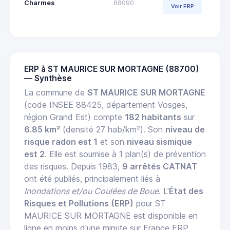
Charmes
88090
Voir ERP
ERP à ST MAURICE SUR MORTAGNE (88700)
— Synthèse
La commune de
ST MAURICE SUR MORTAGNE
(code INSEE 88425, département Vosges,
région Grand Est) compte
182 habitants
sur
6.85 km²
(densité 27 hab/km²). Son
niveau de
risque radon est 1
et son
niveau sismique
est 2
. Elle est soumise à 1 plan(s) de prévention
des risques. Depuis 1983,
9 arrêtés CATNAT
ont été publiés, principalement liés à
Inondations et/ou Coulées de Boue
. L'
État des
Risques et Pollutions (ERP)
pour ST
MAURICE SUR MORTAGNE est disponible en
ligne en moins d'une minute sur France ERP.