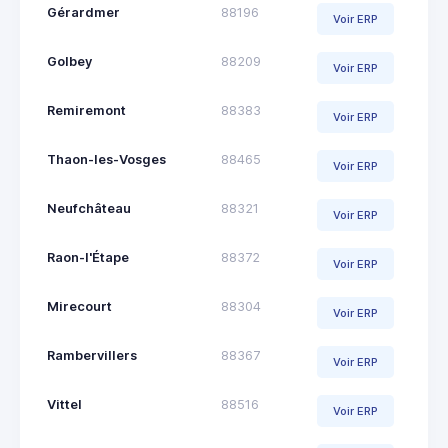
Gérardmer
88196
Voir ERP
Golbey
88209
Voir ERP
Remiremont
88383
Voir ERP
Thaon-les-Vosges
88465
Voir ERP
Neufchâteau
88321
Voir ERP
Raon-l'Étape
88372
Voir ERP
Mirecourt
88304
Voir ERP
Rambervillers
88367
Voir ERP
Vittel
88516
Voir ERP