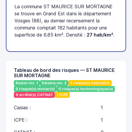
La commune ST MAURICE SUR MORTAGNE
se trouve en Grand Est dans le département
Vosges (88), au dernier recensement la
commune comptait 182 habitants pour une
superficie de 6.85 km². Densité :
27 hab/km²
.
Tableau de bord des risques — ST MAURICE
SUR MORTAGNE
Radon niv. 1
Séisme niv. 2
1 risque(s) naturel(s)
0 risque(s) minier(s)
0 risque(s) technologique(s)
9 arrêté(s) CATNAT
1 ICPE
Casias :
1
ICPE :
1