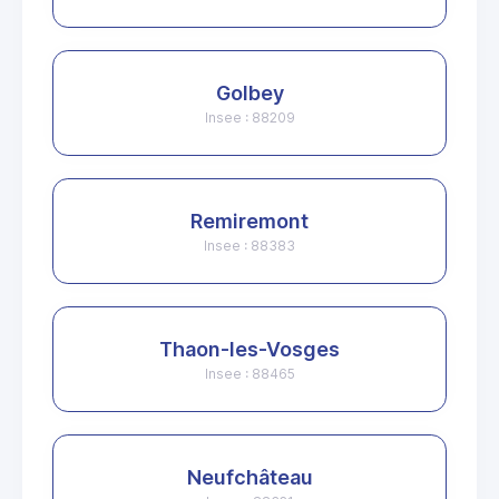
Golbey
Insee : 88209
Remiremont
Insee : 88383
Thaon-les-Vosges
Insee : 88465
Neufchâteau