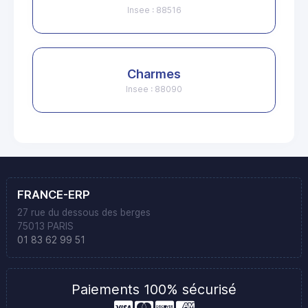
Insee : 88516
Charmes
Insee : 88090
FRANCE-ERP
27 rue du dessous des berges
75013 PARIS
01 83 62 99 51
Paiements 100% sécurisé