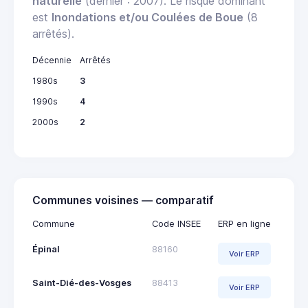
naturelle
(dernier : 2007). Le risque dominant
est
Inondations et/ou Coulées de Boue
(8
arrêtés).
Décennie
Arrêtés
1980s
3
1990s
4
2000s
2
Communes voisines — comparatif
Commune
Code INSEE
ERP en ligne
Épinal
88160
Voir ERP
Saint-Dié-des-Vosges
88413
Voir ERP