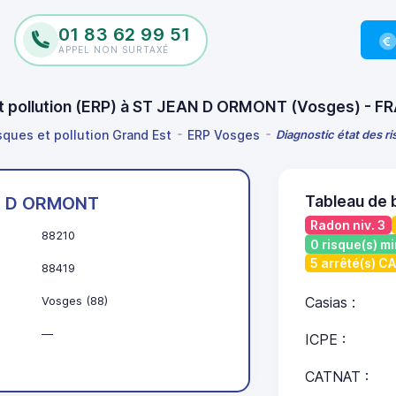
01 83 62 99 51
APPEL NON SURTAXÉ
 et pollution (ERP) à ST JEAN D ORMONT (Vosges) - 
isques et pollution Grand Est
ERP Vosges
Diagnostic état des r
Tableau de
N D ORMONT
Radon niv. 3
88210
0 risque(s) mi
5 arrêté(s) C
88419
Vosges (88)
Casias :
—
ICPE :
CATNAT :