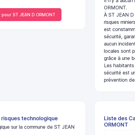
Il n'y a aucu
ORMONT.
À ST JEAN D 
 pour ST JEAN D ORMONT
risques minier
est constamme
sécurité, gara
aucun incident
locales sont p
grâce à une b
Les habitants
sécurité est u
prévention des
 risques technologique
Liste des C
ORMONT
logique sur la commune de ST JEAN