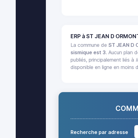
ERP à ST JEAN D ORMONT
La commune de
ST JEAN D
sismique est 3
. Aucun plan 
publiés, principalement liés à
disponible en ligne en moins 
COMMA
Recherche par adresse