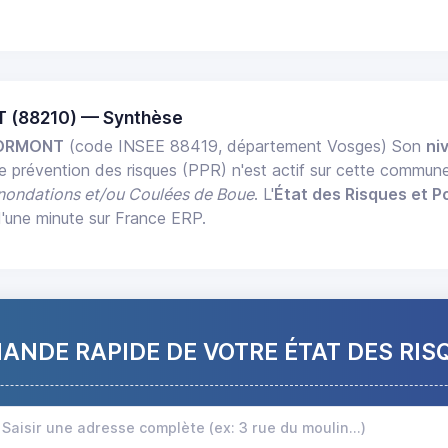
 (88210) — Synthèse
 ORMONT
(code INSEE 88419, département Vosges) Son
ni
de prévention des risques (PPR) n'est actif sur cette commun
Inondations et/ou Coulées de Boue
. L'
État des Risques et Po
d'une minute sur France ERP.
NDE RAPIDE DE VOTRE ÉTAT DES RIS