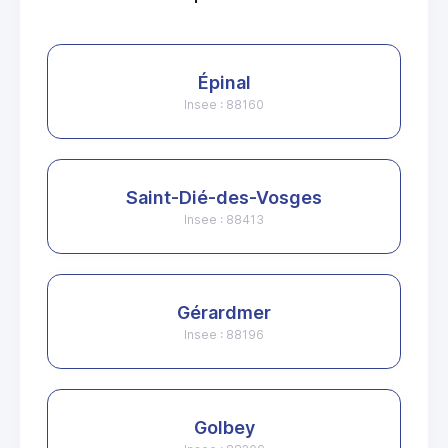
Épinal
Insee : 88160
Saint-Dié-des-Vosges
Insee : 88413
Gérardmer
Insee : 88196
Golbey