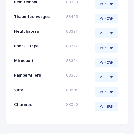
Remiremont
88383
Voir ERP
Thaon-les-Vosges
88465
Voir ERP
Neufchâteau
88321
Voir ERP
Raon-l'Étape
88372
Voir ERP
Mirecourt
88304
Voir ERP
Rambervillers
88367
Voir ERP
Vittel
88516
Voir ERP
Charmes
88090
Voir ERP