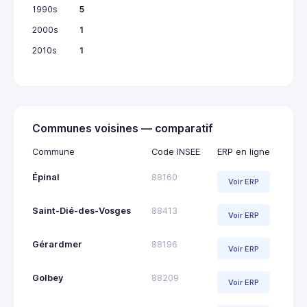
1990s
5
2000s
1
2010s
1
Communes voisines — comparatif
Commune
Code INSEE
ERP en ligne
Épinal
88160
Voir ERP
Saint-Dié-des-Vosges
88413
Voir ERP
Gérardmer
88196
Voir ERP
Golbey
88209
Voir ERP