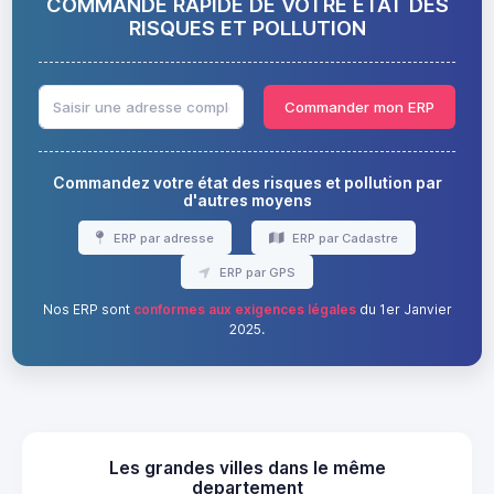
COMMANDE RAPIDE DE VOTRE ÉTAT DES
RISQUES ET POLLUTION
Commander mon ERP
Commandez votre état des risques et pollution par
d'autres moyens
ERP par adresse
ERP par Cadastre
ERP par GPS
Nos ERP sont
conformes aux exigences légales
du 1er Janvier
2025.
Les grandes villes dans le même
departement