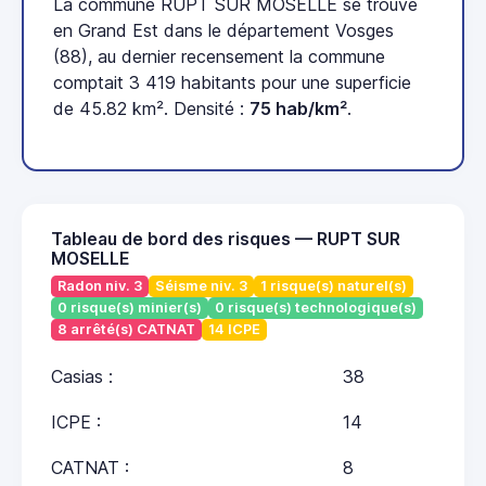
La commune RUPT SUR MOSELLE se trouve
en Grand Est dans le département Vosges
(88), au dernier recensement la commune
comptait 3 419 habitants pour une superficie
de 45.82 km². Densité :
75 hab/km²
.
Tableau de bord des risques — RUPT SUR
MOSELLE
Radon niv. 3
Séisme niv. 3
1 risque(s) naturel(s)
0 risque(s) minier(s)
0 risque(s) technologique(s)
8 arrêté(s) CATNAT
14 ICPE
Casias :
38
ICPE :
14
CATNAT :
8