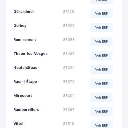
Gérardmer
88196
Voir ERP
Golbey
88209
Voir ERP
Remiremont
88383
Voir ERP
Thaon-les-Vosges
88465
Voir ERP
Neufchâteau
88321
Voir ERP
Raon-l'Étape
88372
Voir ERP
Mirecourt
88304
Voir ERP
Rambervillers
88367
Voir ERP
Vittel
88516
Voir ERP