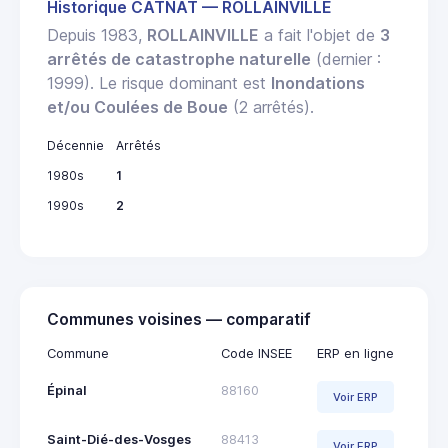
Historique CATNAT — ROLLAINVILLE
Depuis 1983,
ROLLAINVILLE
a fait l'objet de
3
arrêtés de catastrophe naturelle
(dernier :
1999). Le risque dominant est
Inondations
et/ou Coulées de Boue
(2 arrêtés).
Décennie
Arrêtés
1980s
1
1990s
2
Communes voisines — comparatif
Commune
Code INSEE
ERP en ligne
Épinal
88160
Voir ERP
Saint-Dié-des-Vosges
88413
Voir ERP