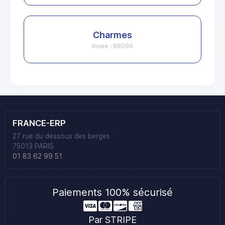
Charmes
Insee : 88090
FRANCE-ERP
27 rue du dessous des berges
75013 PARIS
01 83 62 99 51
Paiements 100% sécurisé
Par STRIPE