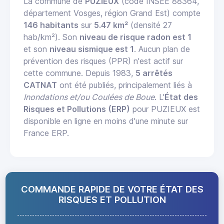
La commune de
PUZIEUX
(code INSEE 88364,
département Vosges, région Grand Est) compte
146 habitants
sur
5.47 km²
(densité 27
hab/km²). Son
niveau de risque radon est 1
et son
niveau sismique est 1
. Aucun plan de
prévention des risques (PPR) n'est actif sur
cette commune. Depuis 1983,
5 arrêtés
CATNAT
ont été publiés, principalement liés à
Inondations et/ou Coulées de Boue
. L'
État des
Risques et Pollutions (ERP)
pour PUZIEUX est
disponible en ligne en moins d'une minute sur
France ERP.
COMMANDE RAPIDE DE VOTRE ÉTAT DES
RISQUES ET POLLUTION