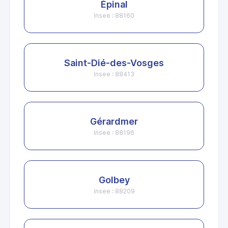
Épinal
Insee : 88160
Saint-Dié-des-Vosges
Insee : 88413
Gérardmer
Insee : 88196
Golbey
Insee : 88209