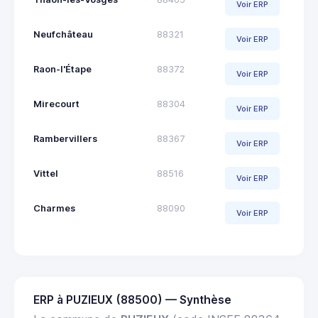
Voir ERP
Neufchâteau
88321
Voir ERP
Raon-l'Étape
88372
Voir ERP
Mirecourt
88304
Voir ERP
Rambervillers
88367
Voir ERP
Vittel
88516
Voir ERP
Charmes
88090
Voir ERP
ERP à PUZIEUX (88500) — Synthèse