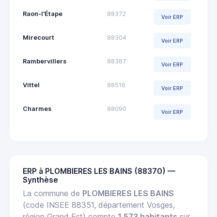
Raon-l'Étape
88372
Voir ERP
Mirecourt
88304
Voir ERP
Rambervillers
88367
Voir ERP
Vittel
88516
Voir ERP
Charmes
88090
Voir ERP
ERP à PLOMBIERES LES BAINS (88370) —
Synthèse
La commune de
PLOMBIERES LES BAINS
(code INSEE 88351, département Vosges,
région Grand Est) compte
1 573 habitants
sur