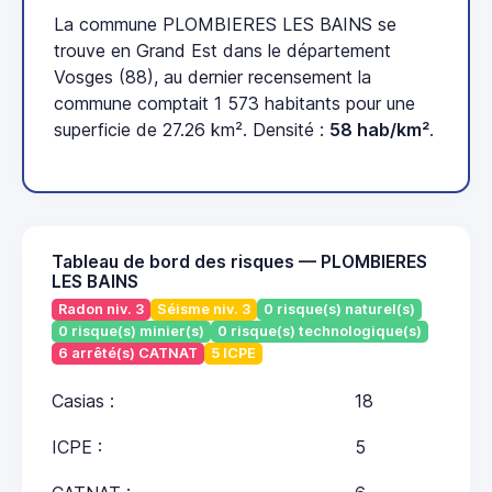
La commune PLOMBIERES LES BAINS se
trouve en Grand Est dans le département
Vosges (88), au dernier recensement la
commune comptait 1 573 habitants pour une
superficie de 27.26 km². Densité :
58 hab/km²
.
Tableau de bord des risques — PLOMBIERES
LES BAINS
Radon niv. 3
Séisme niv. 3
0 risque(s) naturel(s)
0 risque(s) minier(s)
0 risque(s) technologique(s)
6 arrêté(s) CATNAT
5 ICPE
Casias :
18
ICPE :
5