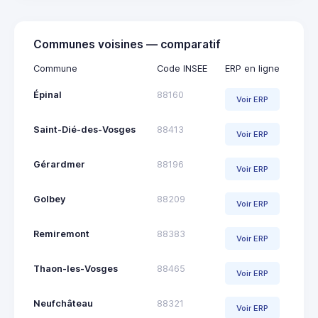
Communes voisines — comparatif
Commune
Code INSEE
ERP en ligne
Épinal
88160
Voir ERP
Saint-Dié-des-Vosges
88413
Voir ERP
Gérardmer
88196
Voir ERP
Golbey
88209
Voir ERP
Remiremont
88383
Voir ERP
Thaon-les-Vosges
88465
Voir ERP
Neufchâteau
88321
Voir ERP