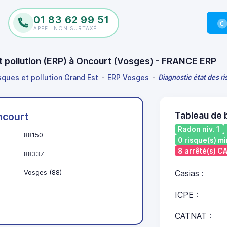
01 83 62 99 51
APPEL NON SURTAXÉ
et pollution (ERP) à Oncourt (Vosges) - FRANCE ERP
isques et pollution Grand Est
ERP Vosges
Diagnostic état des ri
Tableau de 
ncourt
Radon niv. 1
88150
0 risque(s) mi
8 arrêté(s) 
88337
Vosges (88)
Casias :
—
ICPE :
CATNAT :