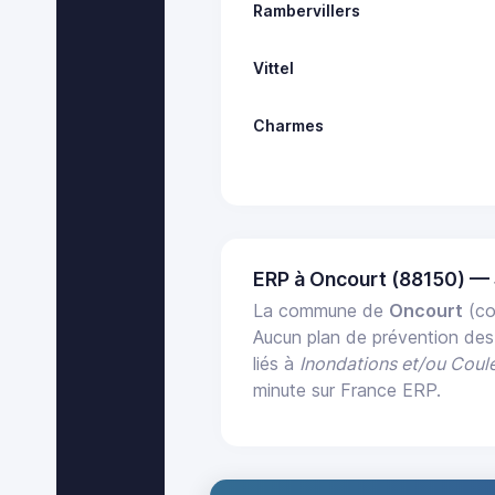
Rambervillers
Vittel
Charmes
ERP à Oncourt (88150) —
La commune de
Oncourt
(co
Aucun plan de prévention des
liés à
Inondations et/ou Coul
minute sur France ERP.