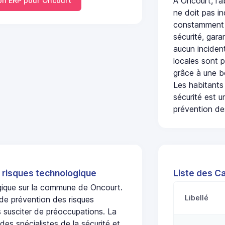
À Oncourt, l'
n ERP pour Oncourt
ne doit pas i
constamment s
sécurité, gara
aucun incident
locales sont p
grâce à une b
Les habitants
sécurité est u
prévention des
 risques technologique
Liste des C
ogique sur la commune de Oncourt.
Libellé
de prévention des risques
 susciter de préoccupations. La
 des spécialistes de la sécurité et