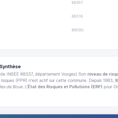
88367
88516
88090
 Synthèse
de INSEE 88337, département Vosges) Son
niveau de risq
 risques (PPR) n'est actif sur cette commune. Depuis 1983,
8
ées de Boue
. L'
État des Risques et Pollutions (ERP)
pour On