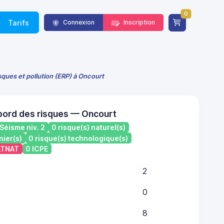
0
Tarifs
Connexion
Inscription
sques et pollution (ERP) à Oncourt
bord des risques — Oncourt
Séisme niv. 2
0 risque(s) naturel(s)
nier(s)
0 risque(s) technologique(s)
CATNAT
0 ICPE
2
0
8