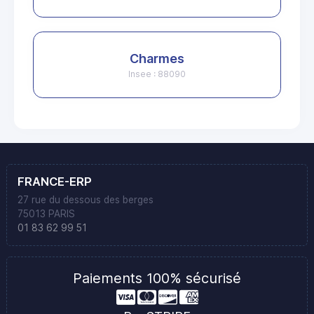
Charmes
Insee : 88090
FRANCE-ERP
27 rue du dessous des berges
75013 PARIS
01 83 62 99 51
Paiements 100% sécurisé