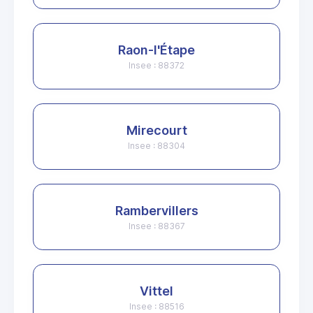
Raon-l'Étape
Insee : 88372
Mirecourt
Insee : 88304
Rambervillers
Insee : 88367
Vittel
Insee : 88516