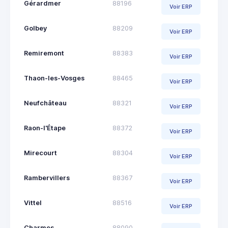
Gérardmer
88196
Voir ERP
Golbey
88209
Voir ERP
Remiremont
88383
Voir ERP
Thaon-les-Vosges
88465
Voir ERP
Neufchâteau
88321
Voir ERP
Raon-l'Étape
88372
Voir ERP
Mirecourt
88304
Voir ERP
Rambervillers
88367
Voir ERP
Vittel
88516
Voir ERP
Charmes
88090