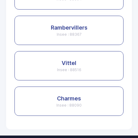
Rambervillers
Insee : 88367
Vittel
Insee : 88516
Charmes
Insee : 88090