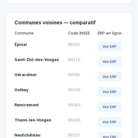
Communes voisines — comparatif
Commune
Code INSEE
ERP en ligne
Épinal
88160
Voir ERP
Saint-Dié-des-Vosges
88413
Voir ERP
Gérardmer
88196
Voir ERP
Golbey
88209
Voir ERP
Remiremont
88383
Voir ERP
Thaon-les-Vosges
88465
Voir ERP
Neufchâteau
88321
Voir ERP