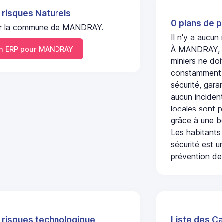
 risques Naturels
0 plans de p
l sur la commune de MANDRAY.
Il n'y a aucu
À MANDRAY, l'
 ERP pour MANDRAY
miniers ne doi
constamment s
sécurité, gara
aucun incident
locales sont p
grâce à une b
Les habitants
sécurité est u
prévention des
 risques technologique
Liste des C