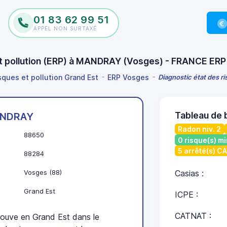
01 83 62 99 51
APPEL NON SURTAXÉ
 et pollution (ERP) à MANDRAY (Vosges) - FRANCE ERP
isques et pollution Grand Est
ERP Vosges
Diagnostic état des r
Tableau de
NDRAY
Radon niv. 2
88650
0 risque(s) mi
5 arrêté(s) C
88284
Vosges (88)
Casias :
Grand Est
ICPE :
CATNAT :
uve en Grand Est dans le