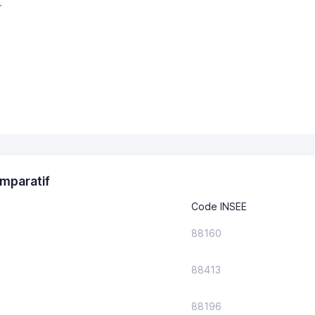
.
mparatif
Code INSEE
88160
88413
88196