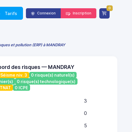
0
Tarifs
Connexion
Inscription
isques et pollution (ERP) à MANDRAY
 bord des risques — MANDRAY
Séisme niv. 3
0 risque(s) naturel(s)
nier(s)
0 risque(s) technologique(s)
ATNAT
0 ICPE
3
0
5