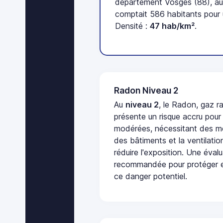
département Vosges (88), au
comptait 586 habitants pour 
Densité :
47 hab/km²
.
Radon Niveau 2
Au
niveau 2
, le Radon, gaz ra
présente un risque accru pour
modérées, nécessitant des me
des bâtiments et la ventilati
réduire l'exposition. Une éval
recommandée pour protéger e
ce danger potentiel.