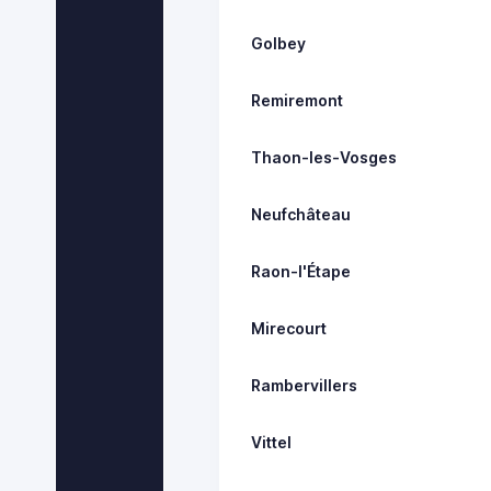
Golbey
Remiremont
Thaon-les-Vosges
Neufchâteau
Raon-l'Étape
Mirecourt
Rambervillers
Vittel