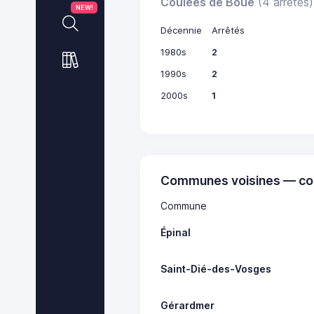
Coulées de Boue
(4 arrêtés)
NEW!
Décennie
Arrêtés
1980s
2
1990s
2
2000s
1
Communes voisines — co
Commune
Épinal
Saint-Dié-des-Vosges
Gérardmer