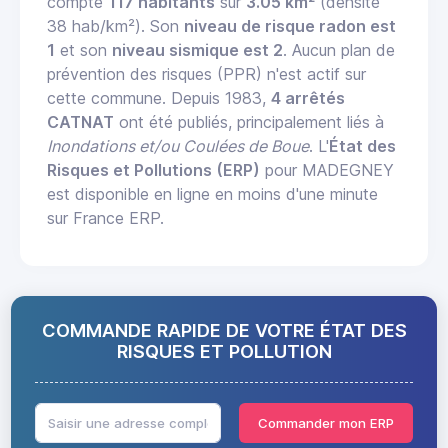
compte
117 habitants
sur
3.05 km²
(densité
38 hab/km²). Son
niveau de risque radon est
1
et son
niveau sismique est 2
. Aucun plan de
prévention des risques (PPR) n'est actif sur
cette commune. Depuis 1983,
4 arrêtés
CATNAT
ont été publiés, principalement liés à
Inondations et/ou Coulées de Boue
. L'
État des
Risques et Pollutions (ERP)
pour MADEGNEY
est disponible en ligne en moins d'une minute
sur France ERP.
COMMANDE RAPIDE DE VOTRE ÉTAT DES
RISQUES ET POLLUTION
Commander mon ERP