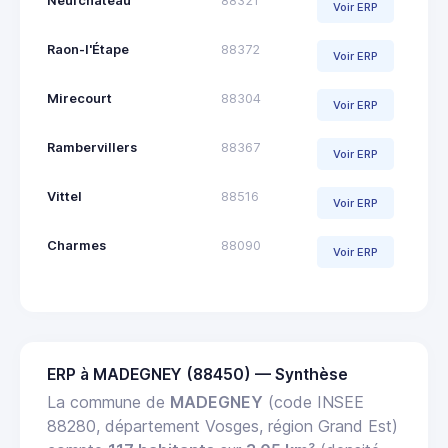
Neufchâteau
88321
Voir ERP
Raon-l'Étape
88372
Voir ERP
Mirecourt
88304
Voir ERP
Rambervillers
88367
Voir ERP
Vittel
88516
Voir ERP
Charmes
88090
Voir ERP
ERP à MADEGNEY (88450) — Synthèse
La commune de
MADEGNEY
(code INSEE
88280, département Vosges, région Grand Est)