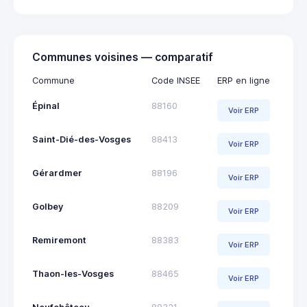
Communes voisines — comparatif
Commune
Code INSEE
ERP en ligne
Épinal
88160
Voir ERP
Saint-Dié-des-Vosges
88413
Voir ERP
Gérardmer
88196
Voir ERP
Golbey
88209
Voir ERP
Remiremont
88383
Voir ERP
Thaon-les-Vosges
88465
Voir ERP