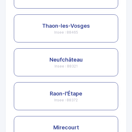
Thaon-les-Vosges
Insee : 88465
Neufchâteau
Insee : 88321
Raon-l'Étape
Insee : 88372
Mirecourt