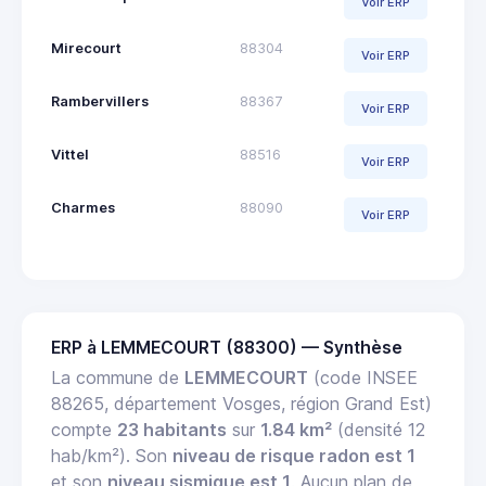
Voir ERP
Mirecourt
88304
Voir ERP
Rambervillers
88367
Voir ERP
Vittel
88516
Voir ERP
Charmes
88090
Voir ERP
ERP à LEMMECOURT (88300) — Synthèse
La commune de
LEMMECOURT
(code INSEE
88265, département Vosges, région Grand Est)
compte
23 habitants
sur
1.84 km²
(densité 12
hab/km²). Son
niveau de risque radon est 1
et son
niveau sismique est 1
. Aucun plan de