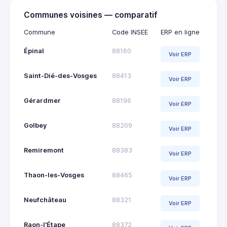
Communes voisines — comparatif
Commune
Code INSEE
ERP en ligne
Épinal
88160
Voir ERP
Saint-Dié-des-Vosges
88413
Voir ERP
Gérardmer
88196
Voir ERP
Golbey
88209
Voir ERP
Remiremont
88383
Voir ERP
Thaon-les-Vosges
88465
Voir ERP
Neufchâteau
88321
Voir ERP
Raon-l'Étape
88372