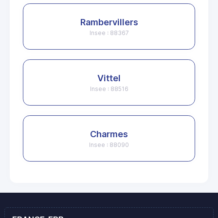
Rambervillers
Insee : 88367
Vittel
Insee : 88516
Charmes
Insee : 88090