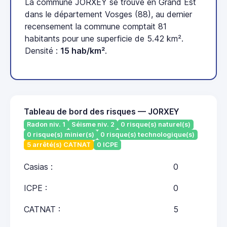
La commune JORXEY se trouve en Grand Est
dans le département Vosges (88), au dernier
recensement la commune comptait 81
habitants pour une superficie de 5.42 km².
Densité :
15 hab/km²
.
Tableau de bord des risques — JORXEY
Radon niv. 1
Séisme niv. 2
0 risque(s) naturel(s)
0 risque(s) minier(s)
0 risque(s) technologique(s)
5 arrêté(s) CATNAT
0 ICPE
Casias :
0
ICPE :
0
CATNAT :
5