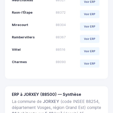
Neufchâteau
88321
Voir ERP
Raon-l'Étape
88372
Voir ERP
Mirecourt
88304
Voir ERP
Rambervillers
88367
Voir ERP
Vittel
88516
Voir ERP
Charmes
88090
Voir ERP
ERP à JORXEY (88500) — Synthèse
La commune de
JORXEY
(code INSEE 88254,
département Vosges, région Grand Est) compte