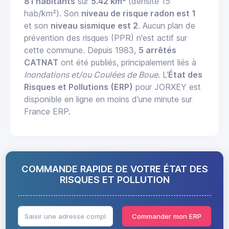
81 habitants
sur
5.42 km²
(densité 15
hab/km²). Son
niveau de risque radon est 1
et son
niveau sismique est 2
. Aucun plan de
prévention des risques (PPR) n'est actif sur
cette commune. Depuis 1983,
5 arrêtés
CATNAT
ont été publiés, principalement liés à
Inondations et/ou Coulées de Boue
. L'
État des
Risques et Pollutions (ERP)
pour JORXEY est
disponible en ligne en moins d'une minute sur
France ERP.
COMMANDE RAPIDE DE VOTRE ÉTAT DES
RISQUES ET POLLUTION
Commander mon ERP