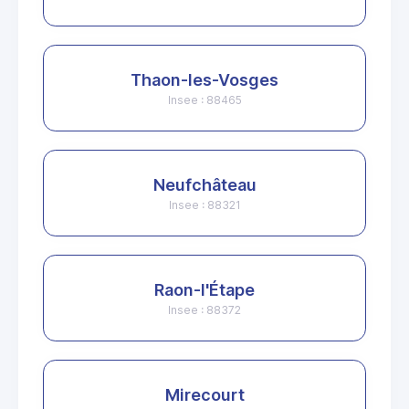
Thaon-les-Vosges
Insee : 88465
Neufchâteau
Insee : 88321
Raon-l'Étape
Insee : 88372
Mirecourt