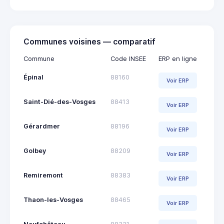
Communes voisines — comparatif
Commune
Code INSEE
ERP en ligne
Épinal
88160
Voir ERP
Saint-Dié-des-Vosges
88413
Voir ERP
Gérardmer
88196
Voir ERP
Golbey
88209
Voir ERP
Remiremont
88383
Voir ERP
Thaon-les-Vosges
88465
Voir ERP