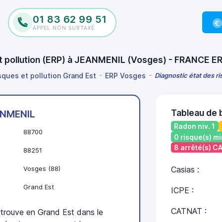
01 83 62 99 51
APPEL NON SURTAXÉ
et pollution (ERP) à JEANMENIL (Vosges) - FRANCE E
isques et pollution Grand Est
ERP Vosges
Diagnostic état des r
Tableau de
NMENIL
Radon niv. 1
88700
0 risque(s) mi
8 arrêté(s) 
88251
Vosges (88)
Casias :
Grand Est
ICPE :
CATNAT :
ouve en Grand Est dans le