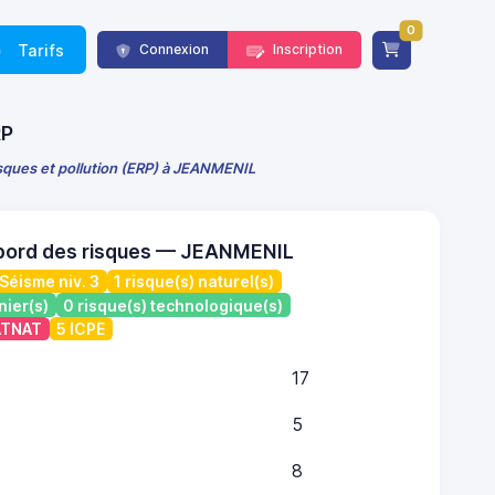
0
Tarifs
Connexion
Inscription
RP
isques et pollution (ERP) à JEANMENIL
 bord des risques — JEANMENIL
Séisme niv. 3
1 risque(s) naturel(s)
nier(s)
0 risque(s) technologique(s)
CATNAT
5 ICPE
17
5
8