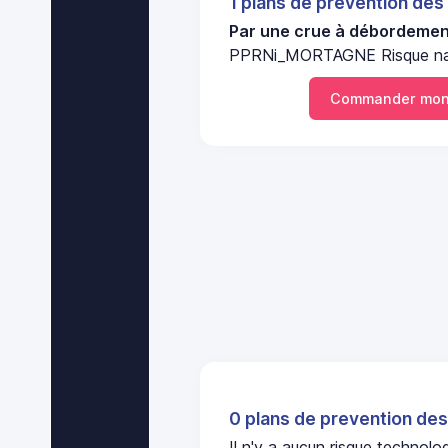
1 plans de prevention des
Par une crue à débordement
PPRNi_MORTAGNE Risque na
Commander mon
0 plans de prevention des
Il n'y a aucun risque technol