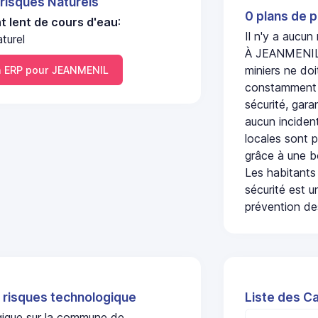
 risques Naturels
0 plans de p
 lent de cours d'eau
:
Il n'y a aucu
turel
À JEANMENIL, 
miniers ne doi
 ERP pour JEANMENIL
constamment s
sécurité, gara
aucun incident
locales sont p
grâce à une b
Les habitants
sécurité est u
prévention des
 risques technologique
Liste des C
ogique sur la commune de