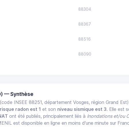
88304
88367
88516
88090
) — Synthèse
(code INSEE 88251, département Vosges, région Grand Est
risque radon est 1
et son
niveau sismique est 3
. Elle est
NAT
ont été publiés, principalement liés à
Inondations et/ou 
NIL est disponible en ligne en moins d'une minute sur Fran