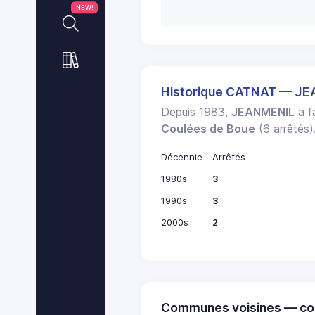
NEW!
Historique CATNAT — J
Depuis 1983,
JEANMENIL
a fa
Coulées de Boue
(6 arrêtés)
Décennie
Arrêtés
1980s
3
1990s
3
2000s
2
Communes voisines — co