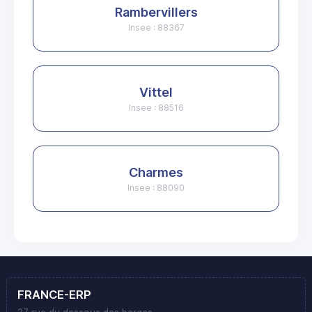
Rambervillers
Insee : 88367
Vittel
Insee : 88516
Charmes
Insee : 88090
FRANCE-ERP