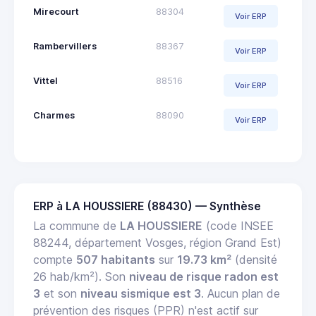
Mirecourt
88304
Voir ERP
Rambervillers
88367
Voir ERP
Vittel
88516
Voir ERP
Charmes
88090
Voir ERP
ERP à LA HOUSSIERE (88430) — Synthèse
La commune de
LA HOUSSIERE
(code INSEE
88244, département Vosges, région Grand Est)
compte
507 habitants
sur
19.73 km²
(densité
26 hab/km²). Son
niveau de risque radon est
3
et son
niveau sismique est 3
. Aucun plan de
prévention des risques (PPR) n'est actif sur