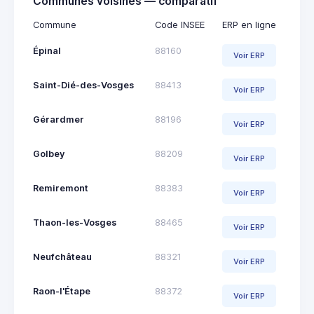
Communes voisines — comparatif
Commune
Code INSEE
ERP en ligne
Épinal
88160
Voir ERP
Saint-Dié-des-Vosges
88413
Voir ERP
Gérardmer
88196
Voir ERP
Golbey
88209
Voir ERP
Remiremont
88383
Voir ERP
Thaon-les-Vosges
88465
Voir ERP
Neufchâteau
88321
Voir ERP
Raon-l'Étape
88372
Voir ERP