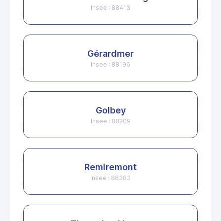
Insee : 88413
Gérardmer
Insee : 88196
Golbey
Insee : 88209
Remiremont
Insee : 88383