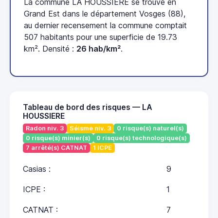
La commune LA HOUSSIERE se trouve en
Grand Est dans le département Vosges (88),
au dernier recensement la commune comptait
507 habitants pour une superficie de 19.73
km². Densité :
26 hab/km²
.
Tableau de bord des risques — LA
HOUSSIERE
Radon niv. 3
Séisme niv. 3
0 risque(s) naturel(s)
0 risque(s) minier(s)
0 risque(s) technologique(s)
7 arrêté(s) CATNAT
1 ICPE
Casias :
9
ICPE :
1
CATNAT :
7