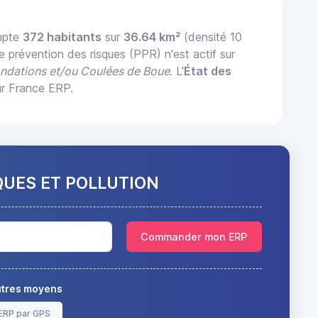
mpte
372 habitants
sur
36.64 km²
(densité 10
e prévention des risques (PPR) n'est actif sur
ondations et/ou Coulées de Boue
. L'
État des
ur France ERP.
QUES ET POLLUTION
Commander mon ERP
autres moyens
ERP par GPS