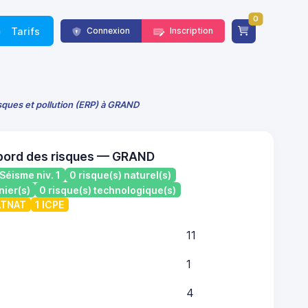
0
Tarifs
Connexion
Inscription
isques et pollution (ERP) à GRAND
bord des risques — GRAND
Séisme niv. 1
0 risque(s) naturel(s)
nier(s)
0 risque(s) technologique(s)
CATNAT
1 ICPE
11
1
4