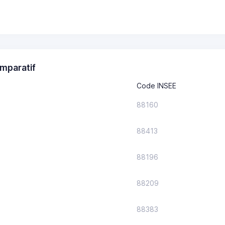
mparatif
Code INSEE
88160
88413
88196
88209
88383