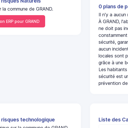
 risques Naturels
0 plans de p
 sur la commune de GRAND.
Il n'y a aucu
À GRAND, l'ab
on ERP pour GRAND
ne doit pas i
constamment s
sécurité, gara
aucun incident
locales sont p
grâce à une b
Les habitants
sécurité est u
prévention des
 risques technologique
Liste des C
logique sur la commune de GRAND.