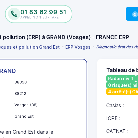
01 83 62 99 51
APPEL NON SURTAXÉ
et pollution (ERP) à GRAND (Vosges) - FRANCE ERP
isques et pollution Grand Est
ERP Vosges
Diagnostic état des r
Tableau de 
RAND
Radon niv. 1
88350
0 risque(s) mi
4 arrêté(s) 
88212
Vosges (88)
Casias :
Grand Est
ICPE :
CATNAT :
 en Grand Est dans le