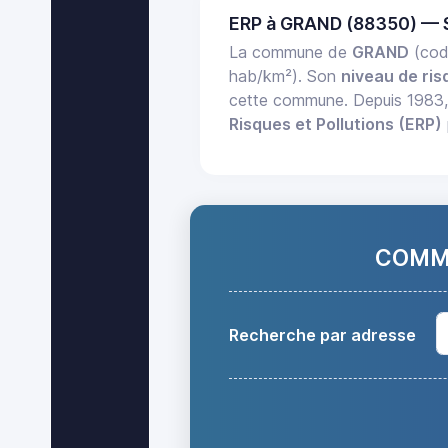
ERP à GRAND (88350) — 
La commune de
GRAND
(cod
hab/km²). Son
niveau de ris
cette commune. Depuis 1983
Risques et Pollutions (ERP)
COMMA
Recherche par adresse