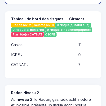
Tableau de bord des risques — Girmont
Radon niv. 2
Séisme niv. 3
0 risque(s) naturel(s)
0 risque(s) minier(s)
0 risque(s) technologique(s)
7 arrêté(s) CATNAT
0 ICPE
Casias :
11
ICPE :
0
CATNAT :
7
Radon Niveau 2
Au
niveau 2
, le Radon, gaz radioactif inodore
et invisible, présente un risque accru pour la