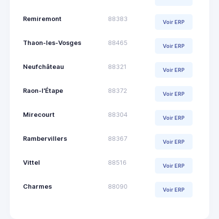
Remiremont
88383
Voir ERP
Thaon-les-Vosges
88465
Voir ERP
Neufchâteau
88321
Voir ERP
Raon-l'Étape
88372
Voir ERP
Mirecourt
88304
Voir ERP
Rambervillers
88367
Voir ERP
Vittel
88516
Voir ERP
Charmes
88090
Voir ERP