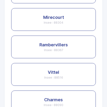
Mirecourt
Insee : 88304
Rambervillers
Insee : 88367
Vittel
Insee : 88516
Charmes
Insee : 88090