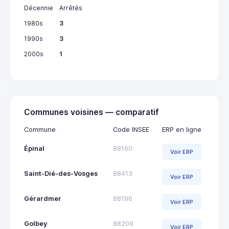
Décennie
Arrêtés
1980s
3
1990s
3
2000s
1
Communes voisines — comparatif
Commune
Code INSEE
ERP en ligne
Épinal
88160
Voir ERP
Saint-Dié-des-Vosges
88413
Voir ERP
Gérardmer
88196
Voir ERP
Golbey
88209
Voir ERP