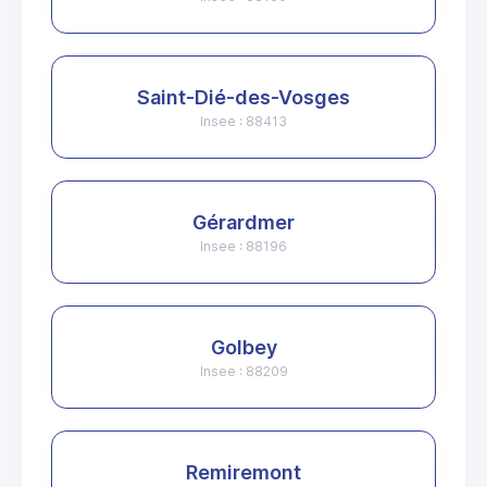
Saint-Dié-des-Vosges
Insee : 88413
Gérardmer
Insee : 88196
Golbey
Insee : 88209
Remiremont