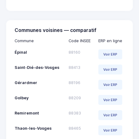
Communes voisines — comparatif
Commune
Code INSEE
ERP en ligne
Épinal
88160
Voir ERP
Saint-Dié-des-Vosges
88413
Voir ERP
Gérardmer
88196
Voir ERP
Golbey
88209
Voir ERP
Remiremont
88383
Voir ERP
Thaon-les-Vosges
88465
Voir ERP