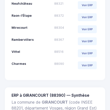
Neufchâteau
88321
Voir ERP
Raon-l'Étape
88372
Voir ERP
Mirecourt
88304
Voir ERP
Rambervillers
88367
Voir ERP
Vittel
88516
Voir ERP
Charmes
88090
Voir ERP
ERP à GIRANCOURT (88390) — Synthèse
La commune de
GIRANCOURT
(code INSEE
88201, département Vosges, région Grand Est)