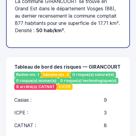
La commune GIRANCOURT se trouve en
Grand Est dans le département Vosges (88),
au dernier recensement la commune comptait
877 habitants pour une superficie de 17.71 km².
Densité :
50 hab/km²
.
Tableau de bord des risques — GIRANCOURT
Radon niv. 1
Séisme niv. 3
0 risque(s) naturel(s)
0 risque(s) minier(s)
0 risque(s) technologique(s)
8 arrêté(s) CATNAT
3 ICPE
Casias :
9
ICPE :
3
CATNAT :
8