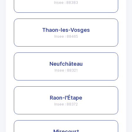
Insee : 88383
Thaon-les-Vosges
Insee : 88465
Neufchâteau
Insee : 88321
Raon-l'Étape
Insee : 88372
Mirecourt