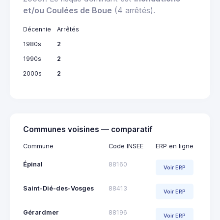
et/ou Coulées de Boue
(4 arrêtés).
Décennie
Arrêtés
1980s
2
1990s
2
2000s
2
Communes voisines — comparatif
Commune
Code INSEE
ERP en ligne
Épinal
88160
Voir ERP
Saint-Dié-des-Vosges
88413
Voir ERP
Gérardmer
88196
Voir ERP