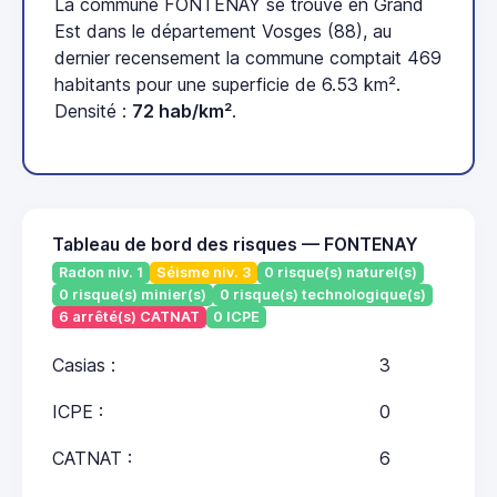
La commune FONTENAY se trouve en Grand
Est dans le département Vosges (88), au
dernier recensement la commune comptait 469
habitants pour une superficie de 6.53 km².
Densité :
72 hab/km²
.
Tableau de bord des risques — FONTENAY
Radon niv. 1
Séisme niv. 3
0 risque(s) naturel(s)
0 risque(s) minier(s)
0 risque(s) technologique(s)
6 arrêté(s) CATNAT
0 ICPE
Casias :
3
ICPE :
0
CATNAT :
6