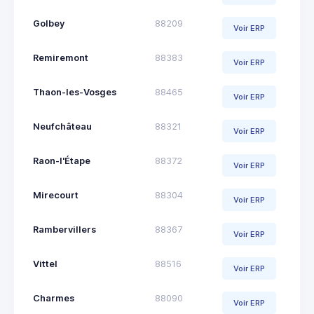
Golbey
88209
Voir ERP
Remiremont
88383
Voir ERP
Thaon-les-Vosges
88465
Voir ERP
Neufchâteau
88321
Voir ERP
Raon-l'Étape
88372
Voir ERP
Mirecourt
88304
Voir ERP
Rambervillers
88367
Voir ERP
Vittel
88516
Voir ERP
Charmes
88090
Voir ERP