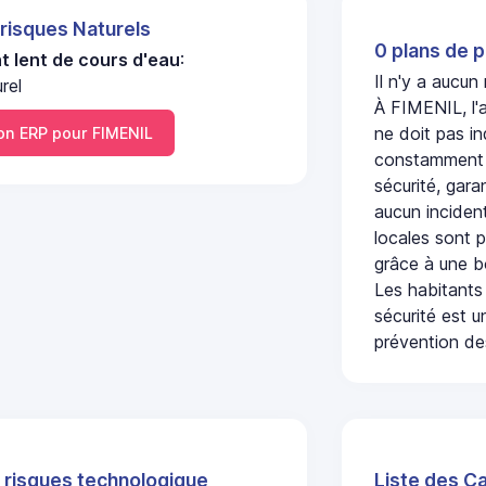
 risques Naturels
0 plans de p
 lent de cours d'eau
:
Il n'y a aucu
rel
À FIMENIL, l'
ne doit pas i
n ERP pour FIMENIL
constamment s
sécurité, gara
aucun incident
locales sont p
grâce à une b
Les habitants
sécurité est u
prévention des
 risques technologique
Liste des C