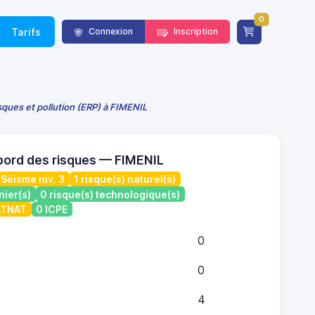
0
Tarifs
Connexion
Inscription
sques et pollution (ERP) à FIMENIL
bord des risques — FIMENIL
Séisme niv. 3
1 risque(s) naturel(s)
nier(s)
0 risque(s) technologique(s)
CATNAT
0 ICPE
0
0
4