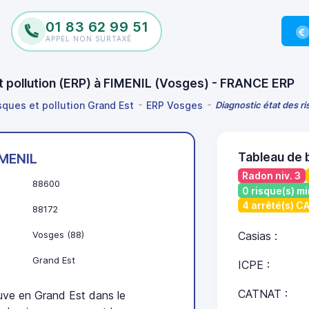
01 83 62 99 51
APPEL NON SURTAXÉ
et pollution (ERP) à FIMENIL (Vosges) - FRANCE ERP
isques et pollution Grand Est
ERP Vosges
Diagnostic état des ri
Tableau de 
IMENIL
Radon niv. 3
88600
0 risque(s) mi
4 arrêté(s) 
88172
Vosges (88)
Casias :
Grand Est
ICPE :
CATNAT :
ve en Grand Est dans le