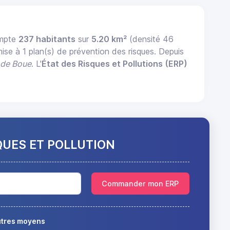
ompte
237 habitants
sur
5.20 km²
(densité 46
mise à 1 plan(s) de prévention des risques. Depuis
 de Boue
. L'
État des Risques et Pollutions (ERP)
QUES ET POLLUTION
Commander mon ERP
autres moyens