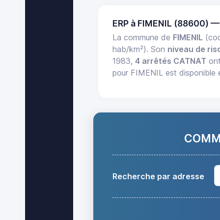
ERP à FIMENIL (88600) —
La commune de
FIMENIL
(cod
hab/km²). Son
niveau de ris
1983,
4 arrêtés CATNAT
ont
pour FIMENIL est disponible 
COMMA
Recherche par adresse