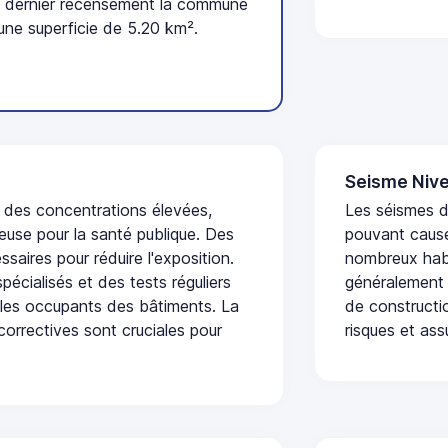
 dernier recensement la commune
une superficie de 5.20 km².
Seisme Nive
t des concentrations élevées,
Les séismes de
euse pour la santé publique. Des
pouvant cause
saires pour réduire l'exposition.
nombreux habi
écialisés et des tests réguliers
généralement 
 les occupants des bâtiments. La
de constructio
 correctives sont cruciales pour
risques et ass