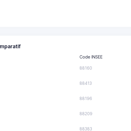
mparatif
Code INSEE
88160
88413
88196
88209
88383