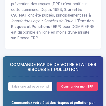
prévention des risques (PPR) n'est actif sur
cette commune. Depuis 1983,
8 arrêtés
CATNAT
ont été publiés, principalement liés à
Inondations et/ou Coulées de Boue
. L'
État des
Risques et Pollutions (ERP)
pour DOMPIERRE
est disponible en ligne en moins d'une minute
sur France ERP.
COMMANDE RAPIDE DE VOTRE ÉTAT DES
RISQUES ET POLLUTION
Commander mon ERP
Commandez votre état des risques et pollution par