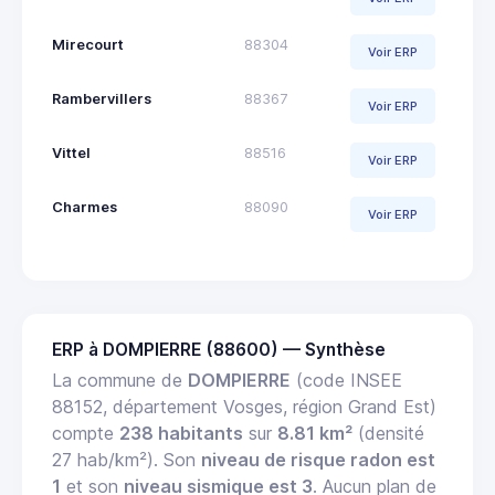
Mirecourt
88304
Voir ERP
Rambervillers
88367
Voir ERP
Vittel
88516
Voir ERP
Charmes
88090
Voir ERP
ERP à DOMPIERRE (88600) — Synthèse
La commune de
DOMPIERRE
(code INSEE
88152, département Vosges, région Grand Est)
compte
238 habitants
sur
8.81 km²
(densité
27 hab/km²). Son
niveau de risque radon est
1
et son
niveau sismique est 3
. Aucun plan de