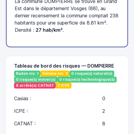
La commune DOMPIERRE se trouve en Grand
Est dans le département Vosges (88), au
dernier recensement la commune comptait 238
habitants pour une superficie de 8.81 km².
Densité :
27 hab/km²
.
Tableau de bord des risques — DOMPIERRE
Radon niv. 1
Séisme niv. 3
0 risque(s) naturel(s)
0 risque(s) minier(s)
0 risque(s) technologique(s)
8 arrêté(s) CATNAT
2 ICPE
Casias :
0
ICPE :
2
CATNAT :
8