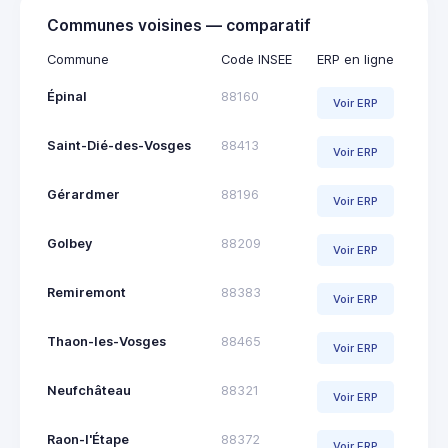
Communes voisines — comparatif
Commune
Code INSEE
ERP en ligne
Épinal
88160
Voir ERP
Saint-Dié-des-Vosges
88413
Voir ERP
Gérardmer
88196
Voir ERP
Golbey
88209
Voir ERP
Remiremont
88383
Voir ERP
Thaon-les-Vosges
88465
Voir ERP
Neufchâteau
88321
Voir ERP
Raon-l'Étape
88372
Voir ERP