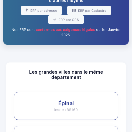
d'autres moyens
ERP par adresse
ERP par Cadastre
ERP par GPS
Nos ERP sont
conformes aux exigences légales
du 1er Janvier
2025.
Les grandes villes dans le même
departement
Épinal
Insee : 88160