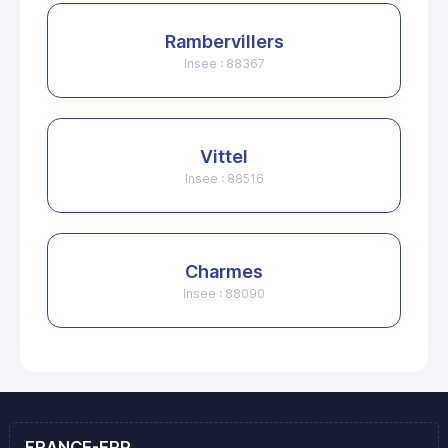
Rambervillers
Insee : 88367
Vittel
Insee : 88516
Charmes
Insee : 88090
FRANCE-ERP