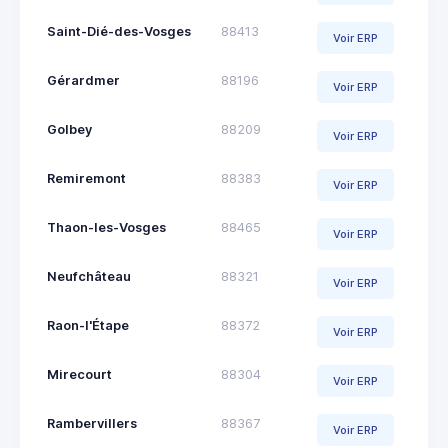
Saint-Dié-des-Vosges
88413
Voir ERP
Gérardmer
88196
Voir ERP
Golbey
88209
Voir ERP
Remiremont
88383
Voir ERP
Thaon-les-Vosges
88465
Voir ERP
Neufchâteau
88321
Voir ERP
Raon-l'Étape
88372
Voir ERP
Mirecourt
88304
Voir ERP
Rambervillers
88367
Voir ERP