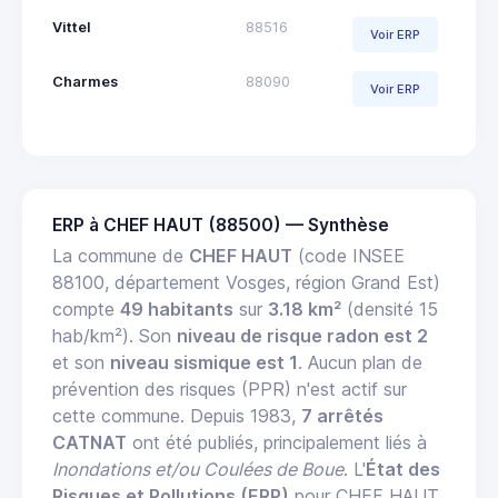
Vittel
88516
Voir ERP
Charmes
88090
Voir ERP
ERP à CHEF HAUT (88500) — Synthèse
La commune de
CHEF HAUT
(code INSEE
88100, département Vosges, région Grand Est)
compte
49 habitants
sur
3.18 km²
(densité 15
hab/km²). Son
niveau de risque radon est 2
et son
niveau sismique est 1
. Aucun plan de
prévention des risques (PPR) n'est actif sur
cette commune. Depuis 1983,
7 arrêtés
CATNAT
ont été publiés, principalement liés à
Inondations et/ou Coulées de Boue
. L'
État des
Risques et Pollutions (ERP)
pour CHEF HAUT