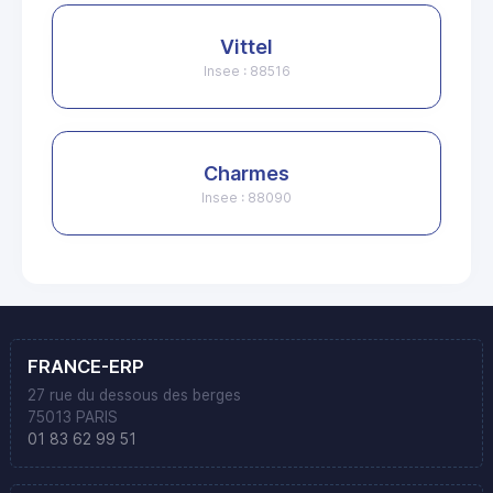
Vittel
Insee : 88516
Charmes
Insee : 88090
FRANCE-ERP
27 rue du dessous des berges
75013 PARIS
01 83 62 99 51