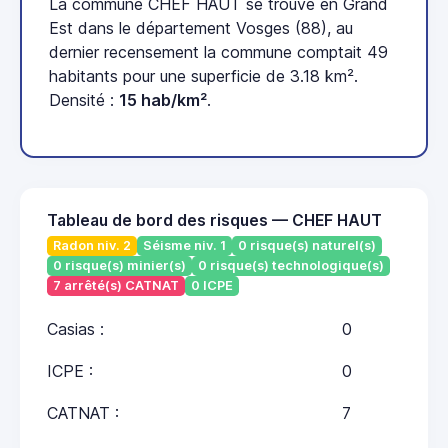
La commune CHEF HAUT se trouve en Grand
Est dans le département Vosges (88), au
dernier recensement la commune comptait 49
habitants pour une superficie de 3.18 km².
Densité :
15 hab/km²
.
Tableau de bord des risques — CHEF HAUT
Radon niv. 2
Séisme niv. 1
0 risque(s) naturel(s)
0 risque(s) minier(s)
0 risque(s) technologique(s)
7 arrêté(s) CATNAT
0 ICPE
Casias :
0
ICPE :
0
CATNAT :
7