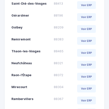
Saint-Dié-des-Vosges
88413
Voir ERP
Gérardmer
88196
Voir ERP
Golbey
88209
Voir ERP
Remiremont
88383
Voir ERP
Thaon-les-Vosges
88465
Voir ERP
Neufchâteau
88321
Voir ERP
Raon-l'Étape
88372
Voir ERP
Mirecourt
88304
Voir ERP
Rambervillers
88367
Voir ERP