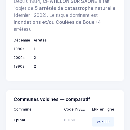
Depuis 1984,
CHATILLON SUR SAONE
a fait
l'objet de
5 arrêtés de catastrophe naturelle
(dernier : 2002). Le risque dominant est
Inondations et/ou Coulées de Boue
(4
arrêtés).
Décennie
Arrêtés
1980s
1
2000s
2
1990s
2
Communes voisines — comparatif
Commune
Code INSEE
ERP en ligne
Épinal
88160
Voir ERP