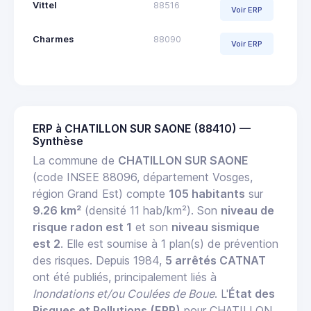
Vittel
88516
Voir ERP
Charmes
88090
Voir ERP
ERP à CHATILLON SUR SAONE (88410) —
Synthèse
La commune de
CHATILLON SUR SAONE
(code INSEE 88096, département Vosges,
région Grand Est) compte
105 habitants
sur
9.26 km²
(densité 11 hab/km²). Son
niveau de
risque radon est 1
et son
niveau sismique
est 2
. Elle est soumise à 1 plan(s) de prévention
des risques. Depuis 1984,
5 arrêtés CATNAT
ont été publiés, principalement liés à
Inondations et/ou Coulées de Boue
. L'
État des
Risques et Pollutions (ERP)
pour CHATILLON