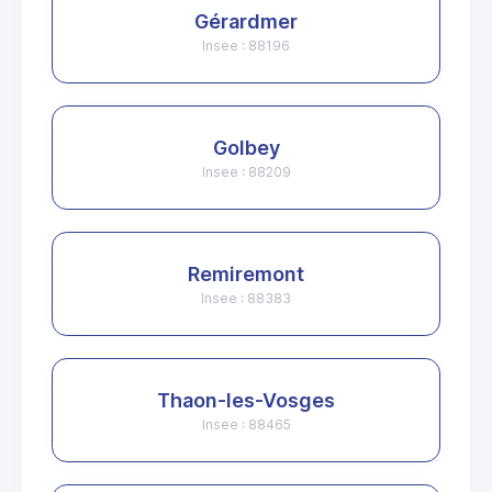
Gérardmer
Insee : 88196
Golbey
Insee : 88209
Remiremont
Insee : 88383
Thaon-les-Vosges
Insee : 88465