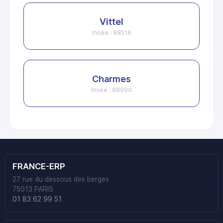
Vittel
Insee : 88516
Charmes
Insee : 88090
FRANCE-ERP
27 rue du dessous des berges
75013 PARIS
01 83 62 99 51