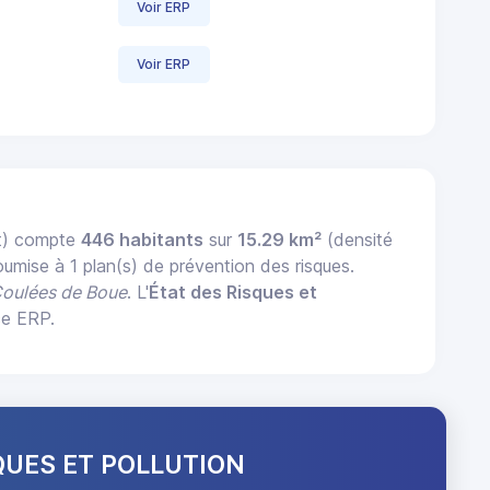
Voir ERP
Voir ERP
t) compte
446 habitants
sur
15.29 km²
(densité
soumise à 1 plan(s) de prévention des risques.
Coulées de Boue
. L'
État des Risques et
ce ERP.
QUES ET POLLUTION