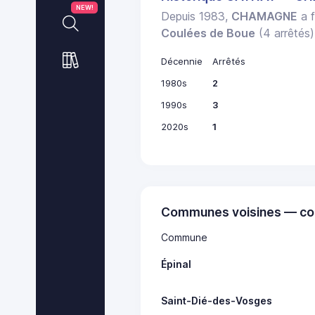
NEW!
Depuis 1983,
CHAMAGNE
a f
Coulées de Boue
(4 arrêtés)
Décennie
Arrêtés
1980s
2
1990s
3
2020s
1
Communes voisines — co
Commune
Épinal
Saint-Dié-des-Vosges