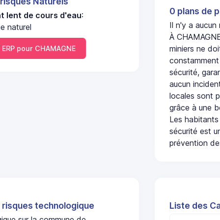
 risques Naturels
0 plans de p
 lent de cours d'eau
:
Il n'y a aucu
 naturel
À CHAMAGNE, l
miniers ne doi
 ERP pour CHAMAGNE
constamment s
sécurité, gara
aucun incident
locales sont p
grâce à une b
Les habitants
sécurité est u
prévention des
 risques technologique
Liste des C
ogique sur la commune de