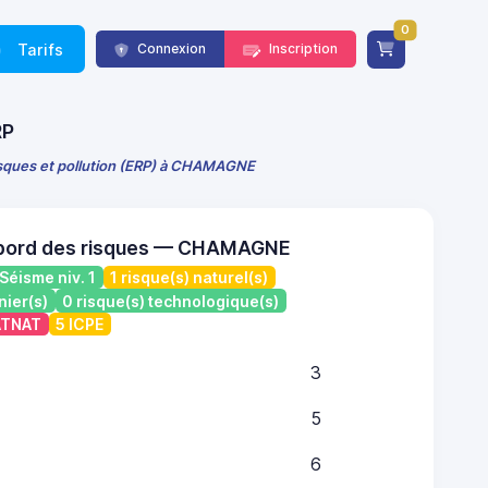
0
Tarifs
Connexion
Inscription
RP
risques et pollution (ERP) à CHAMAGNE
 bord des risques — CHAMAGNE
Séisme niv. 1
1 risque(s) naturel(s)
nier(s)
0 risque(s) technologique(s)
CATNAT
5 ICPE
3
5
6