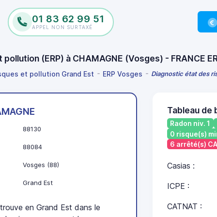
01 83 62 99 51
APPEL NON SURTAXÉ
 et pollution (ERP) à CHAMAGNE (Vosges) - FRANCE E
isques et pollution Grand Est
ERP Vosges
Diagnostic état des 
Tableau de
AMAGNE
Radon niv. 1
88130
0 risque(s) mi
6 arrêté(s) 
88084
Vosges (88)
Casias :
Grand Est
ICPE :
CATNAT :
ouve en Grand Est dans le