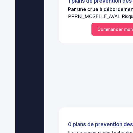
1 plans de prevention des
Par une crue à débordement
PPRNi_MOSELLE_AVAL Risque
Commander mon
0 plans de prevention des
Il n'y a aucun risque technol