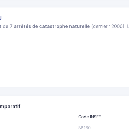
U
et de
7 arrêtés de catastrophe naturelle
(dernier : 2006). 
.
mparatif
Code INSEE
88160