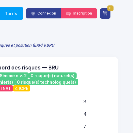
0
Tarifs
Connexion
Inscription
sques et pollution (ERP) à BRU
bord des risques — BRU
Séisme niv. 2
0 risque(s) naturel(s)
nier(s)
0 risque(s) technologique(s)
ATNAT
4 ICPE
3
4
7