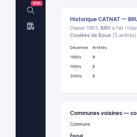
NEW!
Historique CATNAT — BR
Depuis 1983,
BRU
a fait l'obj
Coulées de Boue
(5 arrêtés)
Décennie
Arrêtés
1980s
3
1990s
2
2000s
2
Communes voisines — co
Commune
Épinal