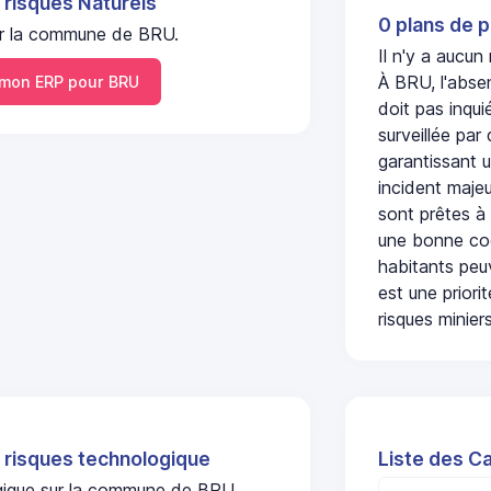
 risques Naturels
0 plans de p
 sur la commune de BRU.
Il n'y a aucun
À BRU, l'abse
mon ERP pour BRU
doit pas inqu
surveillée par
garantissant u
incident majeu
sont prêtes à
une bonne coo
habitants peuv
est une prior
risques miniers
 risques technologique
Liste des C
ogique sur la commune de BRU.