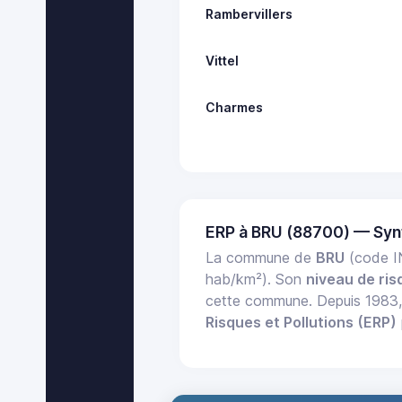
Rambervillers
Vittel
Charmes
ERP à BRU (88700) — Sy
La commune de
BRU
(code I
hab/km²). Son
niveau de ris
cette commune. Depuis 1983
Risques et Pollutions (ERP)