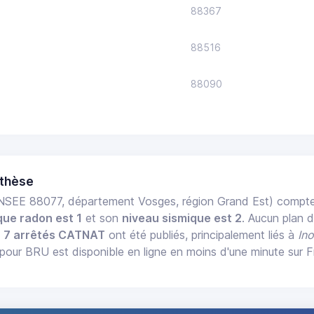
88367
88516
88090
nthèse
NSEE 88077, département Vosges, région Grand Est) compt
que radon est 1
et son
niveau sismique est 2
. Aucun plan d
,
7 arrêtés CATNAT
ont été publiés, principalement liés à
In
pour BRU est disponible en ligne en moins d'une minute sur 