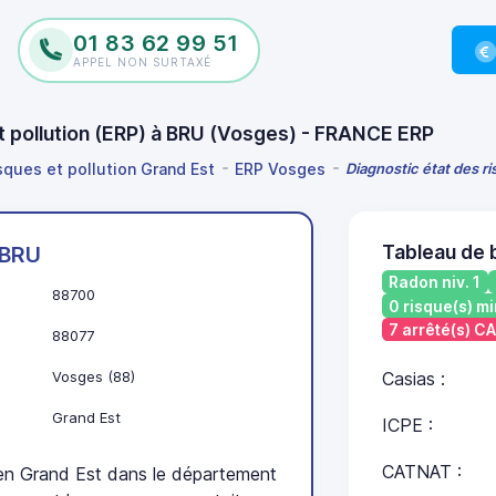
01 83 62 99 51
APPEL NON SURTAXÉ
et pollution (ERP) à BRU (Vosges) - FRANCE ERP
isques et pollution Grand Est
ERP Vosges
Diagnostic état des ri
Tableau de 
BRU
Radon niv. 1
88700
0 risque(s) mi
7 arrêté(s) C
88077
Vosges (88)
Casias :
Grand Est
ICPE :
CATNAT :
n Grand Est dans le département