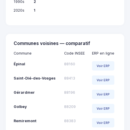
1990s
2
2020s
1
Communes voisines — comparatif
Commune
Code INSEE
ERP en ligne
Épinal
88160
Voir ERP
Saint-Dié-des-Vosges
88413
Voir ERP
Gérardmer
88196
Voir ERP
Golbey
88209
Voir ERP
Remiremont
88383
Voir ERP