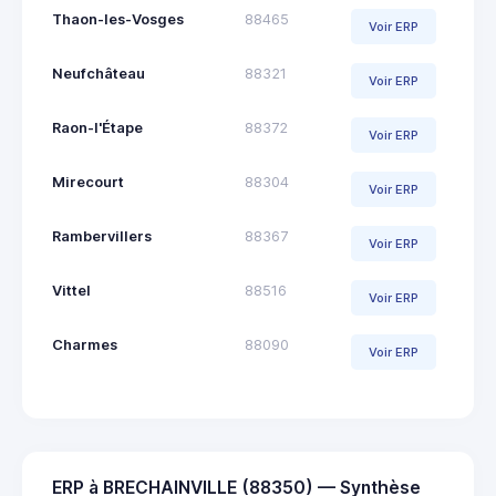
Thaon-les-Vosges
88465
Voir ERP
Neufchâteau
88321
Voir ERP
Raon-l'Étape
88372
Voir ERP
Mirecourt
88304
Voir ERP
Rambervillers
88367
Voir ERP
Vittel
88516
Voir ERP
Charmes
88090
Voir ERP
ERP à BRECHAINVILLE (88350) — Synthèse