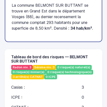
La commune BELMONT SUR BUTTANT se
trouve en Grand Est dans le département
Vosges (88), au dernier recensement la
commune comptait 293 habitants pour une
superficie de 8.50 km². Densité :
34 hab/km²
.
Tableau de bord des risques — BELMONT
SUR BUTTANT
Radon niv. 3
Séisme niv. 3
0 risque(s) naturel(s)
0 risque(s) minier(s)
0 risque(s) technologique(s)
3 arrêté(s) CATNAT
0 ICPE
Casias :
3
ICPE :
0