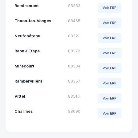
Remiremont
88383
Voir ERP
Thaon-les-Vosges
88465
Voir ERP
Neufchâteau
88321
Voir ERP
Raon-l'Étape
88372
Voir ERP
Mirecourt
88304
Voir ERP
Rambervillers
88367
Voir ERP
Vittel
88516
Voir ERP
Charmes
88090
Voir ERP