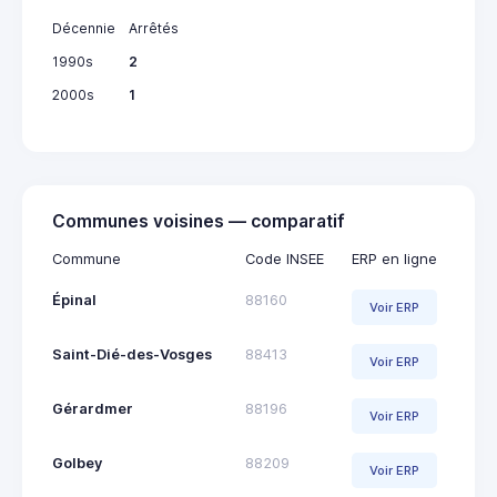
Décennie
Arrêtés
1990s
2
2000s
1
Communes voisines — comparatif
Commune
Code INSEE
ERP en ligne
Épinal
88160
Voir ERP
Saint-Dié-des-Vosges
88413
Voir ERP
Gérardmer
88196
Voir ERP
Golbey
88209
Voir ERP