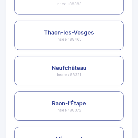
Insee : 88383
Thaon-les-Vosges
Insee : 88465
Neufchâteau
Insee : 88321
Raon-l'Étape
Insee : 88372