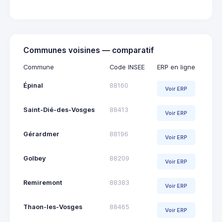
Communes voisines — comparatif
Commune
Code INSEE
ERP en ligne
Épinal
88160
Voir ERP
Saint-Dié-des-Vosges
88413
Voir ERP
Gérardmer
88196
Voir ERP
Golbey
88209
Voir ERP
Remiremont
88383
Voir ERP
Thaon-les-Vosges
88465
Voir ERP