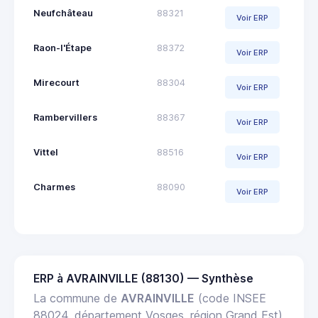
Neufchâteau
88321
Voir ERP
Raon-l'Étape
88372
Voir ERP
Mirecourt
88304
Voir ERP
Rambervillers
88367
Voir ERP
Vittel
88516
Voir ERP
Charmes
88090
Voir ERP
ERP à AVRAINVILLE (88130) — Synthèse
La commune de
AVRAINVILLE
(code INSEE
88024, département Vosges, région Grand Est)