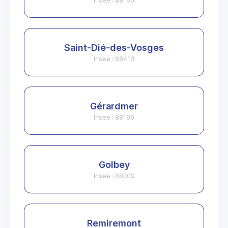
Insee : 88160
Saint-Dié-des-Vosges
Insee : 88413
Gérardmer
Insee : 88196
Golbey
Insee : 88209
Remiremont