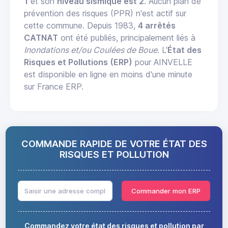
1
et son
niveau sismique est 2
. Aucun plan de
prévention des risques (PPR) n'est actif sur
cette commune. Depuis 1983,
4 arrêtés
CATNAT
ont été publiés, principalement liés à
Inondations et/ou Coulées de Boue
. L'
État des
Risques et Pollutions (ERP)
pour AINVELLE
est disponible en ligne en moins d'une minute
sur France ERP.
COMMANDE RAPIDE DE VOTRE ÉTAT DES
RISQUES ET POLLUTION
Commander mon ERP
Commandez votre état des risques et pollution par