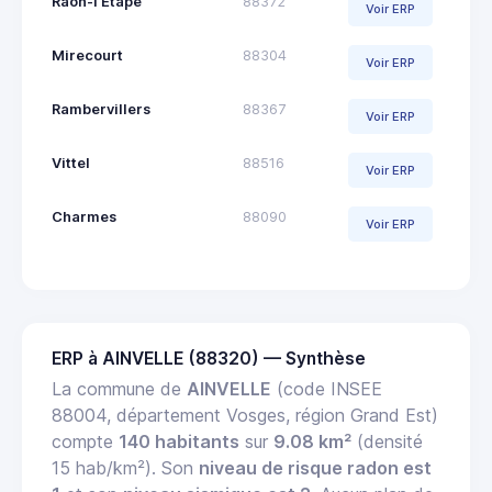
Raon-l'Étape
88372
Voir ERP
Mirecourt
88304
Voir ERP
Rambervillers
88367
Voir ERP
Vittel
88516
Voir ERP
Charmes
88090
Voir ERP
ERP à AINVELLE (88320) — Synthèse
La commune de
AINVELLE
(code INSEE
88004, département Vosges, région Grand Est)
compte
140 habitants
sur
9.08 km²
(densité
15 hab/km²). Son
niveau de risque radon est