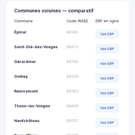
Communes voisines — comparatif
Commune
Code INSEE
ERP en ligne
Épinal
88160
Voir ERP
Saint-Dié-des-Vosges
88413
Voir ERP
Gérardmer
88196
Voir ERP
Golbey
88209
Voir ERP
Remiremont
88383
Voir ERP
Thaon-les-Vosges
88465
Voir ERP
Neufchâteau
88321
Voir ERP