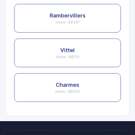
Rambervillers
Insee : 88367
Vittel
Insee : 88516
Charmes
Insee : 88090