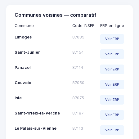
Communes voisines — comparatif
Commune
Code INSEE
ERP en ligne
Limoges
87085
Voir ERP
Saint-Junien
87154
Voir ERP
Panazol
87114
Voir ERP
Couzeix
87050
Voir ERP
Isle
87075
Voir ERP
Saint-Yrieix-la-Perche
87187
Voir ERP
Le Palais-sur-Vienne
87113
Voir ERP