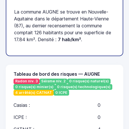
La commune AUGNE se trouve en Nouvelle-
Aquitaine dans le département Haute-Vienne
(87), au dernier recensement la commune
comptait 126 habitants pour une superficie de
17.84 km². Densité :
7 hab/km²
.
Tableau de bord des risques — AUGNE
Radon niv. 3
Séisme niv. 2
0 risque(s) naturel(s)
0 risque(s) minier(s)
0 risque(s) technologique(s)
4 arrêté(s) CATNAT
0 ICPE
Casias :
0
ICPE :
0