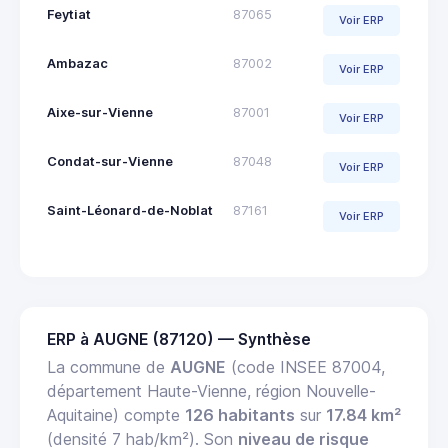
Feytiat
87065
Voir ERP
Ambazac
87002
Voir ERP
Aixe-sur-Vienne
87001
Voir ERP
Condat-sur-Vienne
87048
Voir ERP
Saint-Léonard-de-Noblat
87161
Voir ERP
ERP à AUGNE (87120) — Synthèse
La commune de
AUGNE
(code INSEE 87004,
département Haute-Vienne, région Nouvelle-
Aquitaine) compte
126 habitants
sur
17.84 km²
(densité 7 hab/km²). Son
niveau de risque