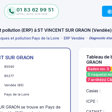
01 83 62 99 51
APPEL NON SURTAXÉ
 et pollution (ERP) à ST VINCENT SUR GRAON (Vendée
sques et pollution Pays de la Loire
ERP Vendée
Diagnostic éta
Tableau de 
NT SUR GRAON
GRAON
85540
Radon niv. 3
0 risque(s) mi
85277
7 arrêté(s) C
Vendée (85)
Casias :
Pays de la Loire
ICPE :
R GRAON se trouve en Pays de
CATNAT :