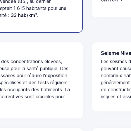
 Vendée (85), au dernier
tait 1 615 habitants pour une
ité :
33 hab/km²
.
Seisme Nive
t des concentrations élevées,
Les séismes de
euse pour la santé publique. Des
pouvant cause
saires pour réduire l'exposition.
nombreux habi
écialisés et des tests réguliers
généralement 
 les occupants des bâtiments. La
de constructio
 correctives sont cruciales pour
risques et ass