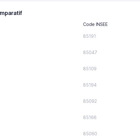
mparatif
Code INSEE
85191
85047
85109
85194
85092
85166
85060