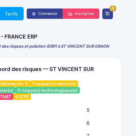
0
Tarifs
Connexion
Inscription
) - FRANCE ERP
t des risques et pollution (ERP) à ST VINCENT SUR GRAON
bord des risques — ST VINCENT SUR
Séisme niv. 3
1 risque(s) naturel(s)
nier(s)
0 risque(s) technologique(s)
ATNAT
6 ICPE
5
6
7