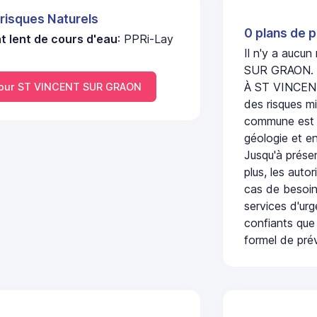
 risques Naturels
0 plans de p
 lent de cours d'eau
: PPRi-Lay
Il n'y a aucu
SUR GRAON.
À ST VINCENT
our ST VINCENT SUR GRAON
des risques mi
commune est c
géologie et en
Jusqu'à présen
plus, les auto
cas de besoin
services d'ur
confiants que 
formel de prév