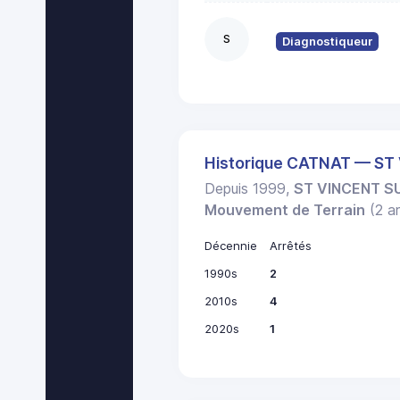
S
Diagnostiqueur
Historique CATNAT — S
Depuis 1999,
ST VINCENT S
Mouvement de Terrain
(2 ar
Décennie
Arrêtés
1990s
2
2010s
4
2020s
1