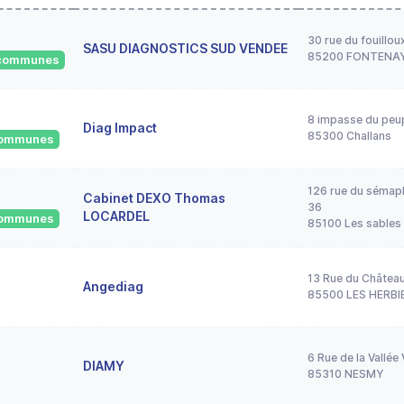
30 rue du fouillou
SASU DIAGNOSTICS SUD VENDEE
85200 FONTENA
6 communes
8 impasse du peup
Diag Impact
85300 Challans
 communes
126 rue du sémap
Cabinet DEXO Thomas
36
LOCARDEL
 communes
85100 Les sables
13 Rue du Châtea
Angediag
85500 LES HERBI
6 Rue de la Vallée 
DIAMY
85310 NESMY