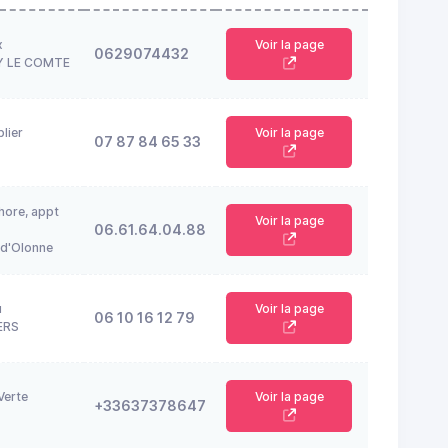
x
Voir la page
0629074432
Y LE COMTE
lier
Voir la page
07 87 84 65 33
hore, appt
Voir la page
06.61.64.04.88
 d'Olonne
u
Voir la page
06 10 16 12 79
ERS
Verte
Voir la page
+33637378647