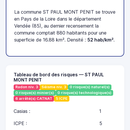
La commune ST PAUL MONT PENIT se trouve
en Pays de la Loire dans le département
Vendée (85), au dernier recensement la
commune comptait 880 habitants pour une
superficie de 16.88 km². Densité :
52 hab/km²
.
Tableau de bord des risques — ST PAUL
MONT PENIT
Radon niv. 3
Séisme niv. 3
0 risque(s) naturel(s)
0 risque(s) minier(s)
0 risque(s) technologique(s)
6 arrêté(s) CATNAT
5 ICPE
Casias :
1
ICPE :
5