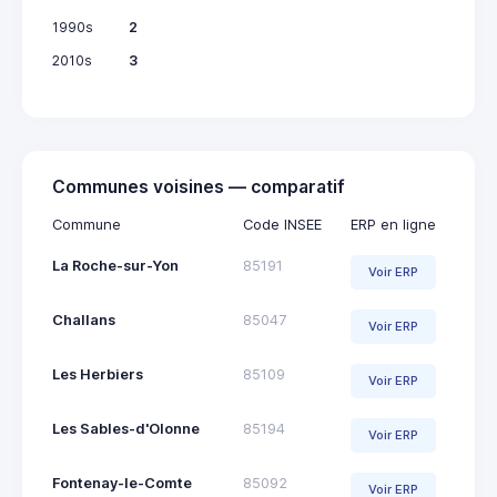
1990s
2
2010s
3
Communes voisines — comparatif
Commune
Code INSEE
ERP en ligne
La Roche-sur-Yon
85191
Voir ERP
Challans
85047
Voir ERP
Les Herbiers
85109
Voir ERP
Les Sables-d'Olonne
85194
Voir ERP
Fontenay-le-Comte
85092
Voir ERP