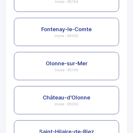
Insee : 85194
Fontenay-le-Comte
Insee : 85092
Olonne-sur-Mer
Insee : 85166
Château-d'Olonne
Insee : 85060
Saint-Hilaire-de-Riez