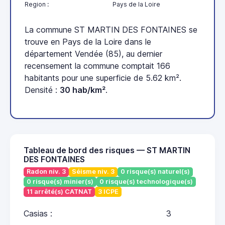
Region :
Pays de la Loire
La commune ST MARTIN DES FONTAINES se
trouve en Pays de la Loire dans le
département Vendée (85), au dernier
recensement la commune comptait 166
habitants pour une superficie de 5.62 km².
Densité :
30 hab/km²
.
Tableau de bord des risques — ST MARTIN
DES FONTAINES
Radon niv. 3
Séisme niv. 3
0 risque(s) naturel(s)
0 risque(s) minier(s)
0 risque(s) technologique(s)
11 arrêté(s) CATNAT
3 ICPE
Casias :
3