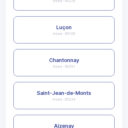
Insee : 85226
Luçon
Insee : 85128
Chantonnay
Insee : 85051
Saint-Jean-de-Monts
Insee : 85234
Aizenay