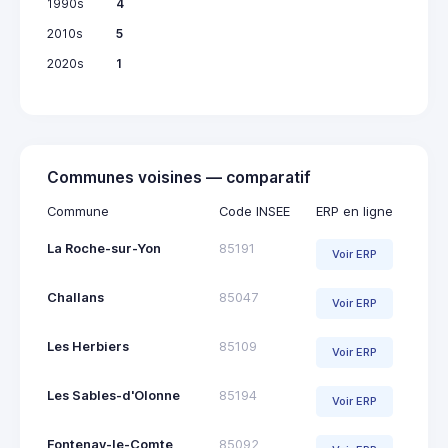
1990s
4
2010s
5
2020s
1
Communes voisines — comparatif
Commune
Code INSEE
ERP en ligne
La Roche-sur-Yon
85191
Voir ERP
Challans
85047
Voir ERP
Les Herbiers
85109
Voir ERP
Les Sables-d'Olonne
85194
Voir ERP
Fontenay-le-Comte
85092