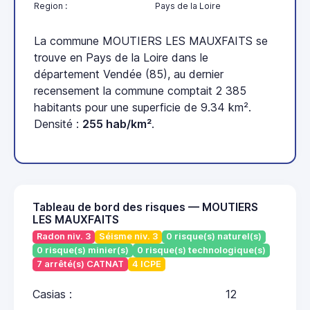
Region :
Pays de la Loire
La commune MOUTIERS LES MAUXFAITS se
trouve en Pays de la Loire dans le
département Vendée (85), au dernier
recensement la commune comptait 2 385
habitants pour une superficie de 9.34 km².
Densité :
255 hab/km²
.
Tableau de bord des risques — MOUTIERS
LES MAUXFAITS
Radon niv. 3
Séisme niv. 3
0 risque(s) naturel(s)
0 risque(s) minier(s)
0 risque(s) technologique(s)
7 arrêté(s) CATNAT
4 ICPE
Casias :
12