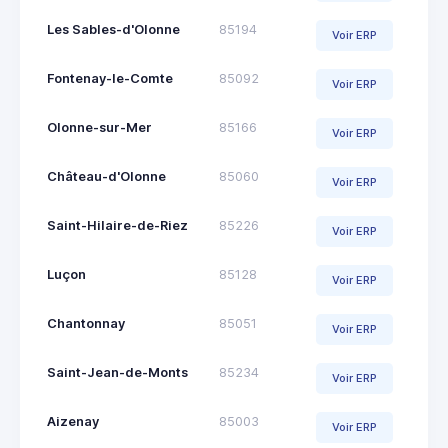
Les Sables-d'Olonne
85194
Voir ERP
Fontenay-le-Comte
85092
Voir ERP
Olonne-sur-Mer
85166
Voir ERP
Château-d'Olonne
85060
Voir ERP
Saint-Hilaire-de-Riez
85226
Voir ERP
Luçon
85128
Voir ERP
Chantonnay
85051
Voir ERP
Saint-Jean-de-Monts
85234
Voir ERP
Aizenay
85003
Voir ERP