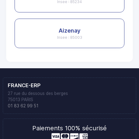
Insee : 85234
Aizenay
Insee : 85003
FRANCE-ERP
27 rue du dessous des berges
75013 PARIS
01 83 62 99 51
Paiements 100% sécurisé