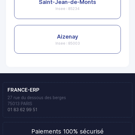
Saint-Jean-de-Monts
Insee : 85234
Aizenay
Insee : 85003
FRANCE-ERP
27 rue du dessous des berges
75013 PARIS
01 83 62 99 51
Paiements 100% sécurisé