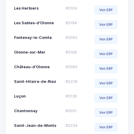
Les Herbiers
85109
Voir ERP
Les Sables-d'Olonne
85194
Voir ERP
Fontenay-le-Comte
85092
Voir ERP
Olonne-sur-Mer
85166
Voir ERP
Château-d'Olonne
85060
Voir ERP
Saint-Hilaire-de-Riez
85226
Voir ERP
Luçon
85128
Voir ERP
Chantonnay
85051
Voir ERP
Saint-Jean-de-Monts
85234
Voir ERP