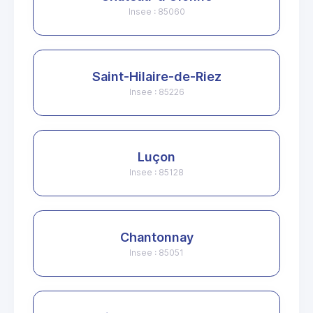
Insee : 85060
Saint-Hilaire-de-Riez
Insee : 85226
Luçon
Insee : 85128
Chantonnay
Insee : 85051