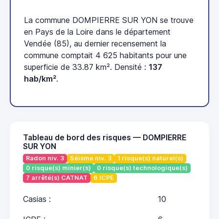
La commune DOMPIERRE SUR YON se trouve
en Pays de la Loire dans le département
Vendée (85), au dernier recensement la
commune comptait 4 625 habitants pour une
superficie de 33.87 km². Densité :
137
hab/km²
.
Tableau de bord des risques — DOMPIERRE
SUR YON
Radon niv. 3
Séisme niv. 3
1 risque(s) naturel(s)
0 risque(s) minier(s)
0 risque(s) technologique(s)
7 arrêté(s) CATNAT
6 ICPE
Casias :
10