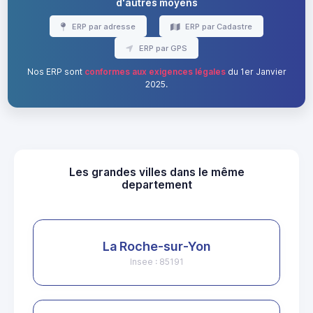
d'autres moyens
ERP par adresse
ERP par Cadastre
ERP par GPS
Nos ERP sont
conformes aux exigences légales
du 1er Janvier
2025.
Les grandes villes dans le même
departement
La Roche-sur-Yon
Insee : 85191