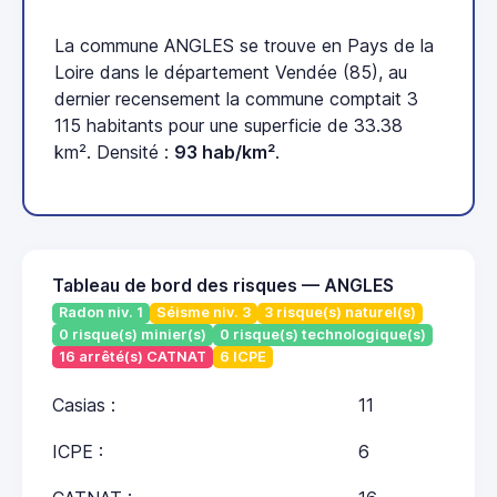
La commune ANGLES se trouve en Pays de la
Loire dans le département Vendée (85), au
dernier recensement la commune comptait 3
115 habitants pour une superficie de 33.38
km². Densité :
93 hab/km²
.
Tableau de bord des risques — ANGLES
Radon niv. 1
Séisme niv. 3
3 risque(s) naturel(s)
0 risque(s) minier(s)
0 risque(s) technologique(s)
16 arrêté(s) CATNAT
6 ICPE
Casias :
11
ICPE :
6