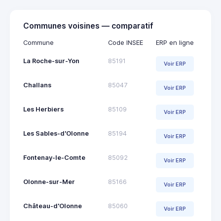
Communes voisines — comparatif
Commune
Code INSEE
ERP en ligne
La Roche-sur-Yon
85191
Voir ERP
Challans
85047
Voir ERP
Les Herbiers
85109
Voir ERP
Les Sables-d'Olonne
85194
Voir ERP
Fontenay-le-Comte
85092
Voir ERP
Olonne-sur-Mer
85166
Voir ERP
Château-d'Olonne
85060
Voir ERP