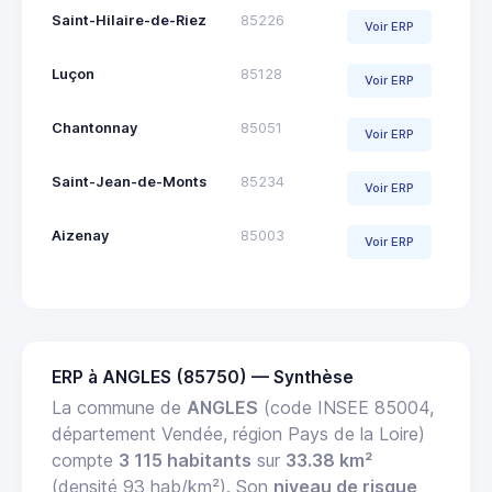
Saint-Hilaire-de-Riez
85226
Voir ERP
Luçon
85128
Voir ERP
Chantonnay
85051
Voir ERP
Saint-Jean-de-Monts
85234
Voir ERP
Aizenay
85003
Voir ERP
ERP à ANGLES (85750) — Synthèse
La commune de
ANGLES
(code INSEE 85004,
département Vendée, région Pays de la Loire)
compte
3 115 habitants
sur
33.38 km²
(densité 93 hab/km²). Son
niveau de risque