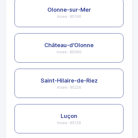
Olonne-sur-Mer
Insee : 85166
Château-d'Olonne
Insee : 85060
Saint-Hilaire-de-Riez
Insee : 85226
Luçon
Insee : 85128