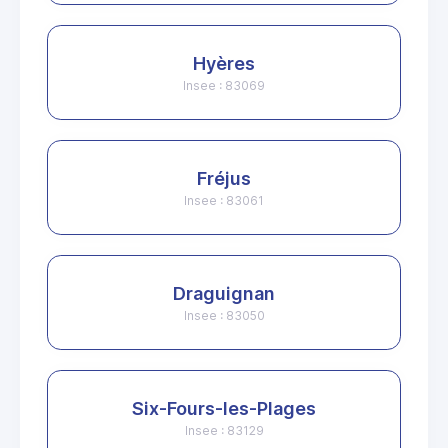
Hyères
Insee : 83069
Fréjus
Insee : 83061
Draguignan
Insee : 83050
Six-Fours-les-Plages
Insee : 83129