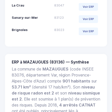
La Crau
83047
Voir ERP
Sanary-sur-Mer
83123
Voir ERP
Brignoles
83023
Voir ERP
ERP à MAZAUGUES (83136) — Synthèse
La commune de
MAZAUGUES
(code INSEE
83076, département Var, région Provence-
Alpes-Côte d'Azur) compte
901 habitants
sur
53.71 km²
(densité 17 hab/km²). Son
niveau
de risque radon est 2
et son
niveau sismique
est 2
. Elle est soumise à 1 plan(s) de prévention
des risques. Depuis 2018,
4 arrêtés CATNAT
ont été publiés, principalement liés à