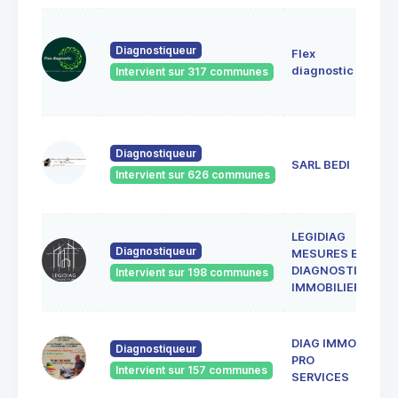
S
2
Diagnostiqueur
Flex
g
diagnostic
Intervient sur 317 communes
C
8
4
Diagnostiqueur
L
SARL BEDI
Intervient sur 626 communes
8
LEGIDIAG
4
Diagnostiqueur
MESURES ET
C
8
DIAGNOSTICS
Intervient sur 198 communes
C
IMMOBILIERS
DIAG IMMO
4
Diagnostiqueur
G
PRO
Intervient sur 157 communes
8
SERVICES