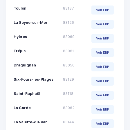
Toulon
83137
Voir ERP
La Seyne-sur-Mer
83126
Voir ERP
Hyères
83069
Voir ERP
Fréjus
83061
Voir ERP
Draguignan
83050
Voir ERP
Six-Fours-les-Plages
83129
Voir ERP
Saint-Raphaël
83118
Voir ERP
La Garde
83062
Voir ERP
La Valette-du-Var
83144
Voir ERP