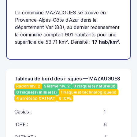
La commune MAZAUGUES se trouve en
Provence-Alpes-Côte d'Azur dans le
département Var (83), au dernier recensement
la commune comptait 901 habitants pour une
superficie de 53.71 km². Densité :
17 hab/km²
.
Tableau de bord des risques — MAZAUGUES
Radon niv. 2
Séisme niv. 2
0 risque(s) naturel(s)
0 risque(s) minier(s)
1 risque(s) technologique(s)
4 arrêté(s) CATNAT
6 ICPE
Casias :
1
ICPE :
6