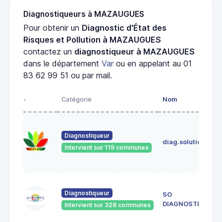
Diagnostiqueurs à MAZAUGUES
Pour obtenir un
Diagnostic d'État des
Risques et Pollution à MAZAUGUES
contactez un
diagnostiqueur à MAZAUGUES
dans le département
Var
ou en appelant au 01
83 62 99 51 ou par mail.
-
Catégorie
Nom
A
I
C
Diagnostiqueur
diag.solutions
8
Intervient sur 119 communes
V
(
8
Diagnostiqueur
SO
M
DIAGNOSTIC
Intervient sur 328 communes
8