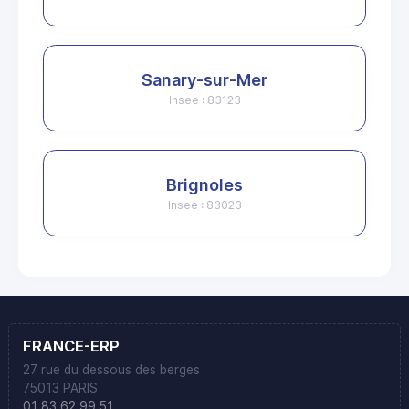
Sanary-sur-Mer
Insee : 83123
Brignoles
Insee : 83023
FRANCE-ERP
27 rue du dessous des berges
75013 PARIS
01 83 62 99 51