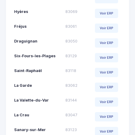
Hyères
83069
Voir ERP
Fréjus
83061
Voir ERP
Draguignan
83050
Voir ERP
Six-Fours-les-Plages
83129
Voir ERP
Saint-Raphaël
83118
Voir ERP
La Garde
83062
Voir ERP
La Valette-du-Var
83144
Voir ERP
La Crau
83047
Voir ERP
Sanary-sur-Mer
83123
Voir ERP