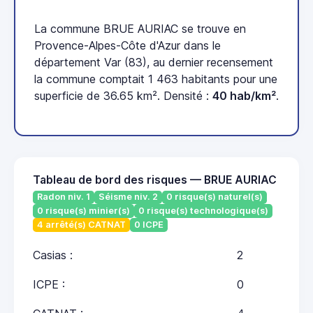
La commune BRUE AURIAC se trouve en
Provence-Alpes-Côte d'Azur dans le
département Var (83), au dernier recensement
la commune comptait 1 463 habitants pour une
superficie de 36.65 km². Densité :
40 hab/km²
.
Tableau de bord des risques — BRUE AURIAC
Radon niv. 1
Séisme niv. 2
0 risque(s) naturel(s)
0 risque(s) minier(s)
0 risque(s) technologique(s)
4 arrêté(s) CATNAT
0 ICPE
Casias :
2
ICPE :
0