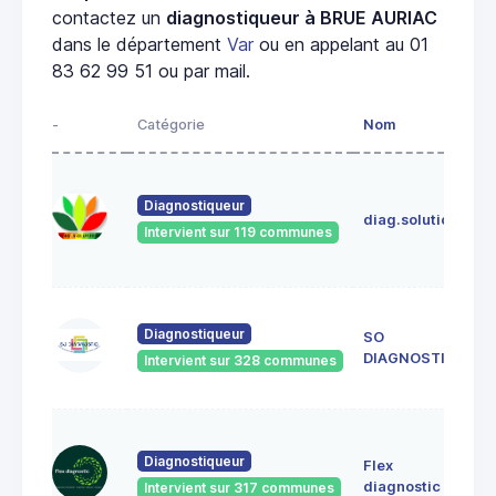
contactez un
diagnostiqueur à BRUE AURIAC
dans le département
Var
ou en appelant au 01
83 62 99 51 ou par mail.
-
Catégorie
Nom
A
I
C
Diagnostiqueur
diag.solutions
8
Intervient sur 119 communes
V
(
8
Diagnostiqueur
SO
M
DIAGNOSTIC
Intervient sur 328 communes
8
S
2
Diagnostiqueur
Flex
g
diagnostic
Intervient sur 317 communes
C