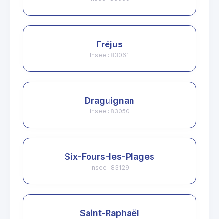
Fréjus
Insee : 83061
Draguignan
Insee : 83050
Six-Fours-les-Plages
Insee : 83129
Saint-Raphaël