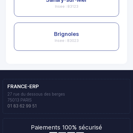
Insee : 83123
Brignoles
Insee : 83023
FRANCE-ERP
27 rue du dessous des berges
75013 PARIS
01 83 62 99 51
Paiements 100% sécurisé