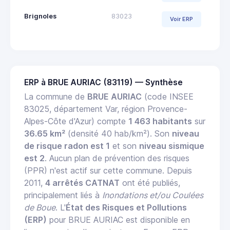
Brignoles
83023
Voir ERP
ERP à BRUE AURIAC (83119) — Synthèse
La commune de
BRUE AURIAC
(code INSEE
83025, département Var, région Provence-
Alpes-Côte d'Azur) compte
1 463 habitants
sur
36.65 km²
(densité 40 hab/km²). Son
niveau
de risque radon est 1
et son
niveau sismique
est 2
. Aucun plan de prévention des risques
(PPR) n'est actif sur cette commune. Depuis
2011,
4 arrêtés CATNAT
ont été publiés,
principalement liés à
Inondations et/ou Coulées
de Boue
. L'
État des Risques et Pollutions
(ERP)
pour BRUE AURIAC est disponible en