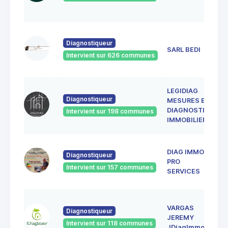
8
4
Diagnostiqueur
L
SARL BEDI
Intervient sur 626 communes
8
LEGIDIAG
4
Diagnostiqueur
MESURES ET
C
8
DIAGNOSTICS
Intervient sur 198 communes
C
IMMOBILIERS
DIAG IMMO
4
Diagnostiqueur
G
PRO
Intervient sur 157 communes
8
SERVICES
8
VARGAS
Diagnostiqueur
P
JEREMY
5
Intervient sur 118 communes
JDiagImmo