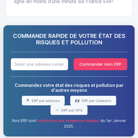
ligne en moins d'une minute sur France ERP.
COMMANDE RAPIDE DE VOTRE ÉTAT DES
RISQUES ET POLLUTION
Commander mon ERP
Commandez votre état des risques et pollution par
d'autres moyens
ERP par adresse
ERP par Cadastre
ERP par GPS
Nos ERP sont
conformes aux exigences légales
du 1er Janvier
2025.