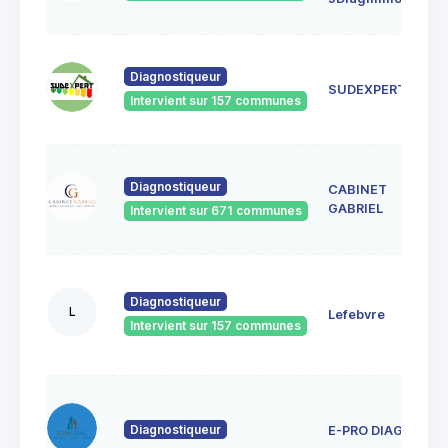
8
4
Diagnostiqueur
M
SUDEXPERT
8
Intervient sur 157 communes
G
2
Diagnostiqueur
CABINET
M
8
GABRIEL
Intervient sur 671 communes
M
1
j
Diagnostiqueur
L
Lefebvre
8
Intervient sur 157 communes
F
P
5
g
Diagnostiqueur
E-PRO DIAG
8