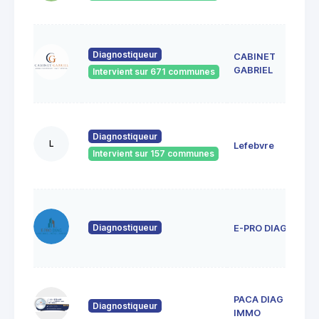
G
2
Diagnostiqueur
CABINET
M
8
GABRIEL
Intervient sur 671 communes
M
1
j
Diagnostiqueur
L
Lefebvre
8
Intervient sur 157 communes
F
P
5
g
Diagnostiqueur
E-PRO DIAG
8
F
1
PACA DIAG
l
Diagnostiqueur
8
IMMO