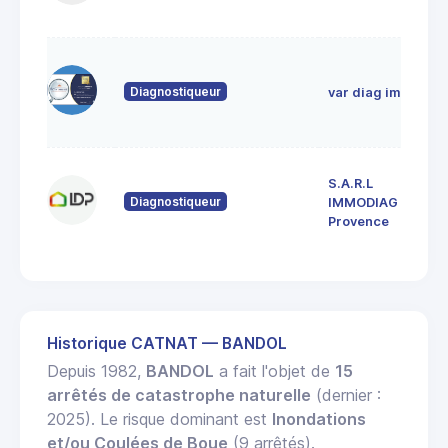
F
Z
1
Diagnostiqueur
var diag immo
n
8
L
S.A.R.L
1
Diagnostiqueur
IMMODIAG
V
Provence
8
Historique CATNAT — BANDOL
Depuis 1982,
BANDOL
a fait l'objet de
15
arrêtés de catastrophe naturelle
(dernier :
2025). Le risque dominant est
Inondations
et/ou Coulées de Boue
(9 arrêtés).