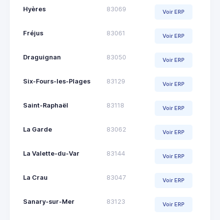
Hyères
83069
Voir ERP
Fréjus
83061
Voir ERP
Draguignan
83050
Voir ERP
Six-Fours-les-Plages
83129
Voir ERP
Saint-Raphaël
83118
Voir ERP
La Garde
83062
Voir ERP
La Valette-du-Var
83144
Voir ERP
La Crau
83047
Voir ERP
Sanary-sur-Mer
83123
Voir ERP