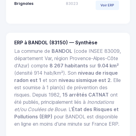
Brignoles
83023
Voir ERP
ERP à BANDOL (83150) — Synthèse
La commune de
BANDOL
(code INSEE 83009,
département Var, région Provence-Alpes-Côte
d'Azur) compte
8 267 habitants
sur
9.04 km²
(densité 914 hab/km²). Son
niveau de risque
radon est 1
et son
niveau sismique est 2
. Elle
est soumise à 1 plan(s) de prévention des
risques. Depuis 1982,
15 arrêtés CATNAT
ont
été publiés, principalement liés à
Inondations
et/ou Coulées de Boue
. L'
État des Risques et
Pollutions (ERP)
pour BANDOL est disponible
en ligne en moins d'une minute sur France ERP.