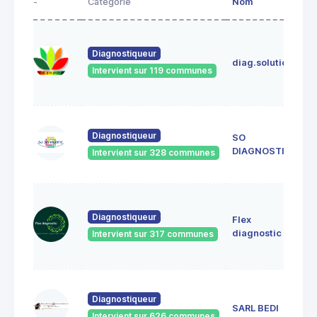
-
Catégorie
Nom
A
I
C
Diagnostiqueur
diag.solutions
8
Intervient sur 119 communes
V
(
8
Diagnostiqueur
SO
M
DIAGNOSTIC
Intervient sur 328 communes
8
S
2
Diagnostiqueur
Flex
g
diagnostic
Intervient sur 317 communes
C
8
4
Diagnostiqueur
L
SARL BEDI
Intervient sur 626 communes