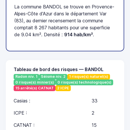
La commune BANDOL se trouve en Provence-
Alpes-Côte d'Azur dans le département Var
(83), au dernier recensement la commune
comptait 8 267 habitants pour une superficie
de 9.04 km². Densité :
914 hab/km²
.
Tableau de bord des risques — BANDOL
Radon niv. 1
Séisme niv. 2
1 risque(s) naturel(s)
0 risque(s) minier(s)
0 risque(s) technologique(s)
15 arrêté(s) CATNAT
2 ICPE
Casias :
33
ICPE :
2
CATNAT :
15