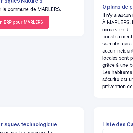
 risques Naturels
0 plans de p
l sur la commune de MARLERS.
Il n'y a aucu
À MARLERS, l'
n ERP pour MARLERS
miniers ne doi
constamment s
sécurité, gara
aucun incident
locales sont p
grâce à une b
Les habitants
sécurité est u
prévention des
 risques technologique
Liste des C
ogique sur la commune de