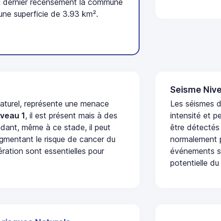
 dernier recensement la commune
une superficie de 3.93 km².
Seisme Nive
naturel, représente une menace
Les séismes d
iveau 1
, il est présent mais à des
intensité et p
dant, même à ce stade, il peut
être détectés
augmentant le risque de cancer du
normalement p
ération sont essentielles pour
événements se
potentielle du