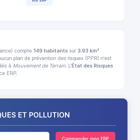
Voir ERP
rance) compte
149 habitants
sur
3.93 km²
 Aucun plan de prévention des risques (PPR) n'est
liés à
Mouvement de Terrain
. L'
État des Risques
nce ERP.
QUES ET POLLUTION
Commander mon ERP