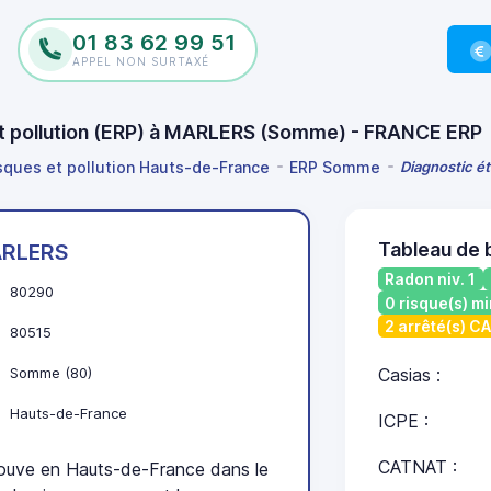
01 83 62 99 51
APPEL NON SURTAXÉ
 et pollution (ERP) à MARLERS (Somme) - FRANCE ERP
isques et pollution Hauts-de-France
ERP Somme
Diagnostic ét
Tableau de
RLERS
Radon niv. 1
80290
0 risque(s) mi
2 arrêté(s) C
80515
Somme (80)
Casias :
Hauts-de-France
ICPE :
CATNAT :
uve en Hauts-de-France dans le