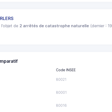
ARLERS
 l'objet de
2 arrêtés de catastrophe naturelle
(dernier : 1
mparatif
Code INSEE
80021
80001
80016