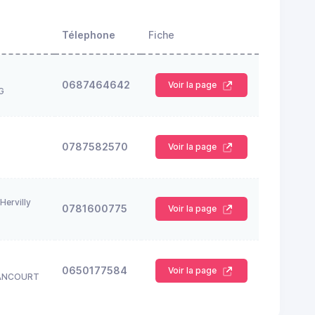
Télephone
Fiche
0687464642
Voir la page
G
0787582570
Voir la page
Hervilly
0781600775
Voir la page
0650177584
Voir la page
ANCOURT