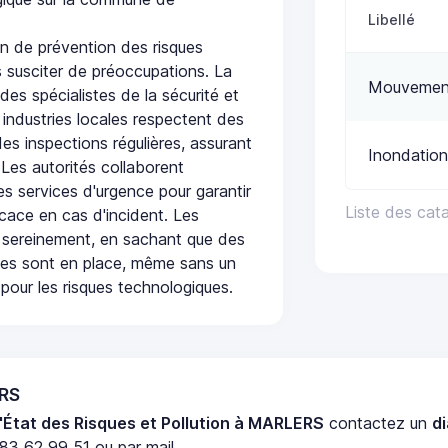
Libellé
n de prévention des risques
 susciter de préoccupations. La
Mouvement
 des spécialistes de la sécurité et
 industries locales respectent des
es inspections régulières, assurant
Inondation
 Les autorités collaborent
s services d'urgence pour garantir
Liste des cat
icace en cas d'incident. Les
 sereinement, en sachant que des
ées sont en place, même sans un
pour les risques technologiques.
ERS
'État des Risques et Pollution à MARLERS
contactez un
d
83 62 99 51 ou par mail.