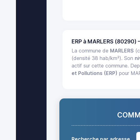
ERP à MARLERS (80290) 
La commune de
MARLERS
(c
(densité 38 hab/km²). Son
ni
actif sur cette commune. Dep
et Pollutions (ERP)
pour MARL
COMMA
Recherche par adresse