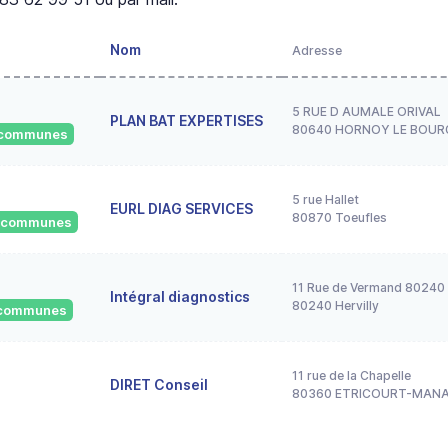
Nom
Adresse
5 RUE D AUMALE ORIVAL
PLAN BAT EXPERTISES
80640 HORNOY LE BOUR
1 communes
5 rue Hallet
EURL DIAG SERVICES
80870 Toeufles
4 communes
11 Rue de Vermand 80240 
Intégral diagnostics
80240 Hervilly
5 communes
11 rue de la Chapelle
DIRET Conseil
80360 ETRICOURT-MAN