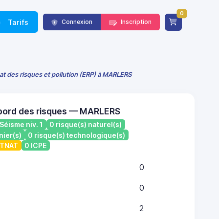
0
Tarifs
Connexion
Inscription
at des risques et pollution (ERP) à MARLERS
 bord des risques — MARLERS
Séisme niv. 1
0 risque(s) naturel(s)
nier(s)
0 risque(s) technologique(s)
ATNAT
0 ICPE
0
0
2